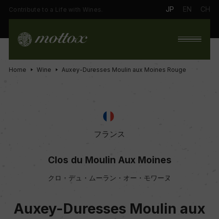
JP
EN
CH
Contribute to a Life with Wines.
Home
Wine
Auxey-Duresses Moulin aux Moines Rouge
フランス
Clos du Moulin Aux Moines
クロ・デュ・ムーラン・オー・モワーヌ
Auxey-Duresses Moulin aux