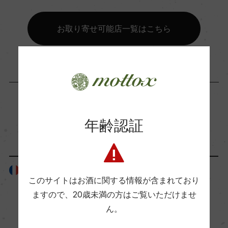
ー
お取り寄せ可能店一覧はこちら
海外ワイン専門誌評価歴
ー
Wine Advocate 獲得点
ー
年齢認証
「生産者」が同じ商品
国内ワイン専門誌評価歴
ー
フランス
フランス
このサイトはお酒に関する情報が含まれており
ますので、
20歳未満の方はご覧いただけませ
Wine Spectator 得点
ん。
ー