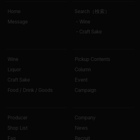
Home
Search（検索）
Message
- Wine
- Craft Sake
Wine
Pickup Contents
Liquor
Column
Craft Sake
Event
Food / Drink / Goods
Campaign
Producer
Company
Shop List
News
Faq
Recruit