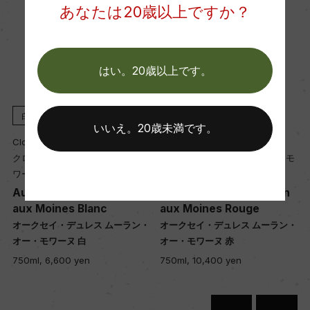
あなたは20歳以上ですか？
醗酵・熟成
醗酵：セメントタンク 主醗酵後、オーク樽にてML
はい。20歳以上です。
醗酵
熟成：オーク樽熟成 18カ月(全房比率90%/仏産、2
28L、新樽0%)
白
2015
赤
2023
いいえ。20歳未満です。
Clos du Moulin Aux Moines
Clos du Moulin Aux Moines
クロ・デュ・ムーラン・オー・モ
クロ・デュ・ムーラン・オー・モ
年間生産量
ワーヌ
ワーヌ
5000
Auxey-Duresses Moulin
Auxey-Duresses Moulin
aux Moines Blanc
aux Moines Rouge
・
オークセイ・デュレス ムーラン・
オークセイ・デュレス ムーラン・
栽培面積
オー・モワーヌ 白
オー・モワーヌ 赤
1ha
750ml, 6,600 yen
750ml, 10,400 yen
平均収量