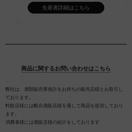
12.5％
生産者詳細はこちら
飲み頃温度
15℃
ビオ情報・認証機関
ビオディナミ / ビオロジック, (ビオディナミ)認証
商品に関するお問い合わせはこちら
無 (ビオロジック)Ecocert
弊社は、酒類販売業免許をお持ちの販売店様とお取引し
有機JAS認証
ております。
ー
料飲店様には帳合酒販店様を通して商品を提供しており
ます。
消費者様には酒販店様の紹介をしております
コンクール入賞歴