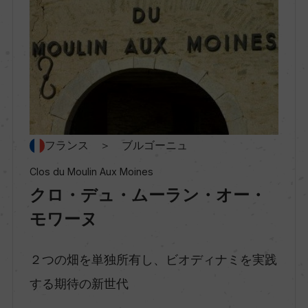
村名
ー
種類
スティルワイン
フランス ＞ ブルゴーニュ
味わい
Clos du Moulin Aux Moines
フルボディ
クロ・デュ・ムーラン・オー・
モワーヌ
品種（原材料）
ピノ・ノワール 100%
２つの畑を単独所有し、ビオディナミを実践
する期待の新世代
アルコール度数