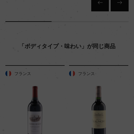
30hl/ha
樹齢
30年
「ボディタイプ・味わい」が同じ商品
土壌
粘土石灰質
フランス
フランス
品質分類・原産地呼称
A.O.C.オークセイ・デュレス
格付
ー