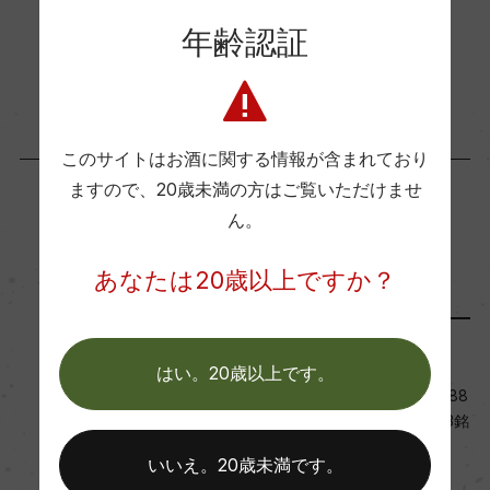
年齢認証
お取り寄せ可能店一覧はこちら
コンクール入賞歴
(2021)サクラアワード 2024 金賞
海外ワイン専門誌評価歴
このサイトはお酒に関する情報が含まれており
(2021)「ルカ・マローニ 2021」 98点
ますので、
20歳未満の方はご覧いただけませ
ん。
この商品に関連する記事
Wine Advocate 獲得点
あなたは20歳以上ですか？
ー
メディア・受賞情報
はい。20歳以上です。
国内ワイン専門誌評価歴
『リアルワインガイド』No.88
(2021)「リアル・ワイン・ガイド No.88」 旨安ワ
2025年冬号「旨安大賞」の3銘
イン掲載
柄＋他
いいえ。20歳未満です。
2024年12月18日