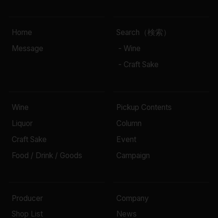
Home
Search（検索）
Message
- Wine
- Craft Sake
Wine
Pickup Contents
Liquor
Column
Craft Sake
Event
Food / Drink / Goods
Campaign
Producer
Company
Shop List
News