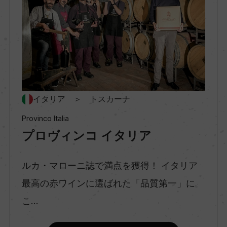
ー
村名
ー
種類
イタリア ＞ トスカーナ
スティルワイン
Provinco Italia
プロヴィンコ イタリア
味わい
フルボディ
ルカ・マローニ誌で満点を獲得！ イタリア
最高の赤ワインに選ばれた「品質第一」に
こ...
品種（原材料）
サンジョヴェーゼ/メルロー/カベルネ・ソーヴィニ