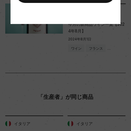
Wine Spectator 得点
レポート
ー
今月の新商品ワイン一覧【202
4年8月】
醗酵・熟成
2024年8月1日
醗酵：ステンレタンク
ワイン
フランス
…
熟成：70%ステンレスタンク、30%オーク樽(仏
産、225L、新樽50%)4カ月
年間生産量
20000
「生産者」が同じ商品
栽培面積
イタリア
イタリア
0