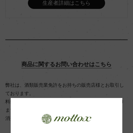
ヨン
生産者詳細はこちら
アルコール度数
14％
飲み頃温度
17℃
商品に関するお問い合わせはこちら
ビオ情報・認証機関
弊社は、酒類販売業免許をお持ちの販売店様とお取引し
ー
ております。
料飲店様には帳合酒販店様を通して商品を提供しており
ます。
有機JAS認証
消費者様には酒販店様の紹介をしております
ー