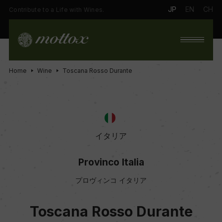
JP
EN
CH
Contribute to a Life with Wines.
Home
Wine
Toscana Rosso Durante
イタリア
Provinco Italia
プロヴィンコ イタリア
Toscana Rosso Durante