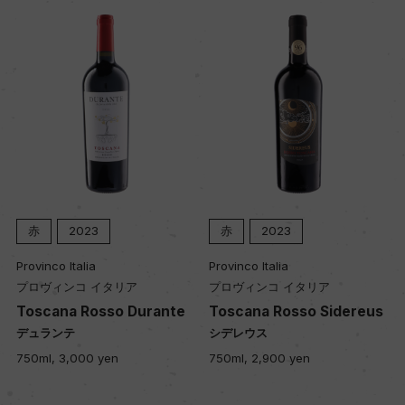
平均収量
ー
樹齢
15年
土壌
赤
2023
赤
2023
粘土質
Provinco Italia
Provinco Italia
プロヴィンコ イタリア
プロヴィンコ イタリア
Toscana Rosso Durante
Toscana Rosso Sidereus
品質分類・原産地呼称
デュランテ
シデレウス
トスカーナI.G.T.
750ml, 3,000 yen
750ml, 2,900 yen