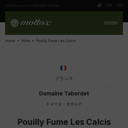
JP
EN
CH
Contribute to a Life with Wines.
Home
Wine
Pouilly Fume Les Calcis
フランス
Domaine Tabordet
ドメーヌ・タボルデ
Pouilly Fume Les Calcis