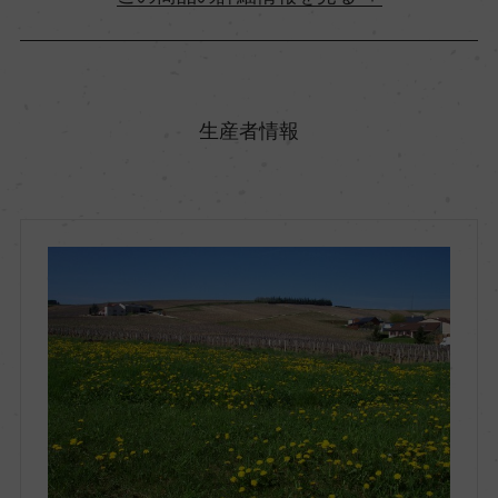
原産国名
フランス
生産者情報
地方名
ロワール
地区名
サントル・ロワール
村名
ー