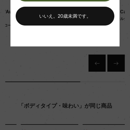
ドメーヌ・タボルデ
ドメーヌ・タボルデ
Pouilly Fume Cuvee l'Aut
Pouilly Fume Les Calcis
いいえ。20歳未満です。
re Rive
プイィ・フュメ レ・カルシス
年間生産量
ト
プイィ・フュメ キュヴェ・ロート
750ml, 8,150 yen
2900
ル・リーヴ
750ml, 5,400 yen
栽培面積
0.45ha
平均収量
21hl/ha
「ボディタイプ・味わい」が同じ商品
樹齢
40年