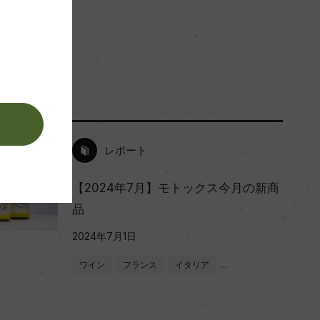
。
レポート
【2024年7月】モトックス今月の新商
品
2024年7月1日
ワイン
フランス
イタリア
…