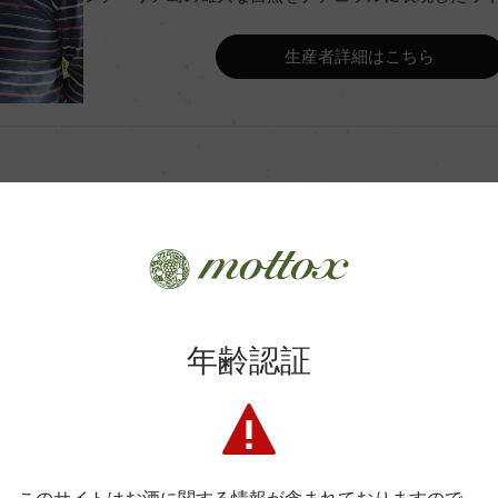
Wine Advocate 獲得点
生産者詳細はこちら
Wine Spectator 得点
セストラル方式
年間生産量
月
平均収量
土壌
年齢認証
商品に関するお問い合わせはこちら
G.P.
格付
色