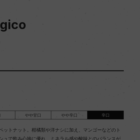
ogico
口
やや甘口
やや辛口
辛口
ペットナット。柑橘類や洋ナシに加え、マンゴーなどのト
シュで飲み心地に優れ、ミネラル感や酸味とのバランスが