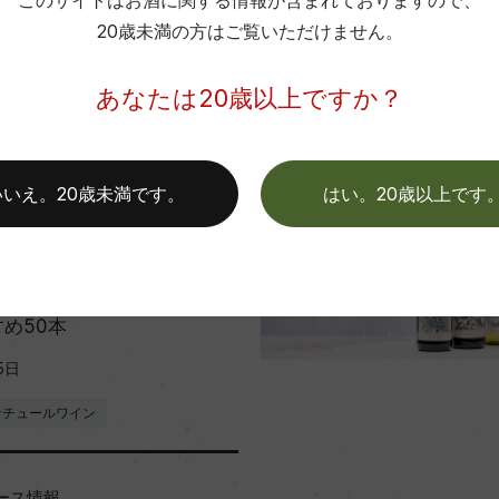
このサイトはお酒に関する情報が含まれておりますので、
20歳未満の方はご覧いただけません。
あなたは20歳以上ですか？
この商品に関連する記事
いいえ。20歳未満です。
はい。20歳以上です
キング
ら厳選！『ナチュラルワイ
め50本
5日
ナチュールワイン
ース情報