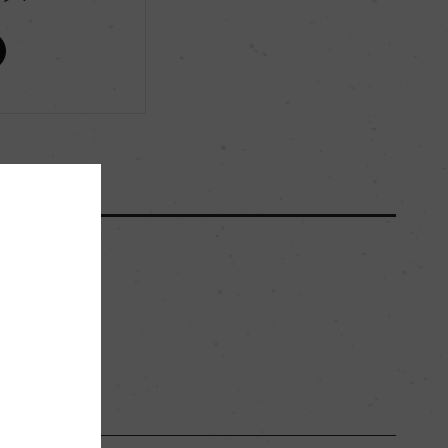
ー
ー
12000
ー
砂質
ー
白