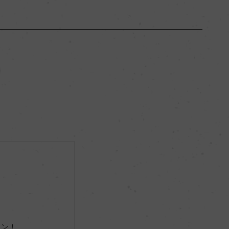
シチーリア
ー
辛口
13％
ビオロジック, Bioagricert
ー
イン！