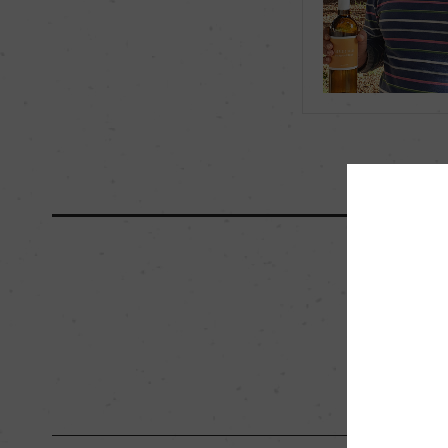
海外ワイン専門誌評価歴
ー
国内ワイン専門誌評価歴
ー
醗酵・熟成
醗酵：メトド・アン
熟成：瓶内熟成2カ
栽培面積
4ha
樹齢
15年
品質分類・原産地呼称
テッレ・シチリアーネI.
入数
12