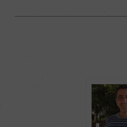
原産国名
イタリア
地区名
ー
種類
弱発泡性ワイン
品種（原材料）
グリッロ 100%
飲み頃温度
10℃
有機JAS認証
ー