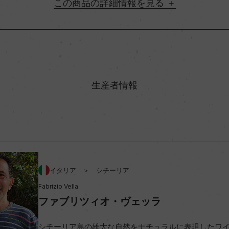
詳細情報
地方名
村名
生産者情報
味わい
アルコール度数
イタリア ＞ シチーリア
ビオ情報・認証機関
Fabrizio Vella
ファブリツィオ・ヴェッラ
コンクール入賞歴
シチーリア島の雄大な自然をナチュラルに表現したワ