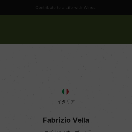
Contribute to a Life with Wines.
イタリア
Fabrizio Vella