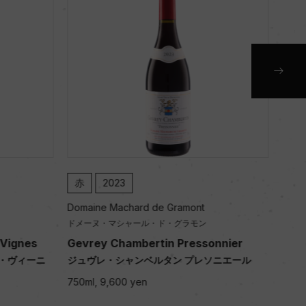
赤
2023
赤
Domaine Machard de Gramont
Doma
ドメーヌ・マシャール・ド・グラモン
ドメ
nnier
Nuits-Saint-Georges 1er Les Damode
Nui
s Rouge
s R
ソニエール
ニュイ・サン・ジョルジュ プルミエ・クリュ
ニュ
レ・ダモド 赤
レ・