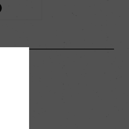
ー
ー
5062
50hl/ha
粘土石灰質。比較的石灰質が多い。
。
ー
赤