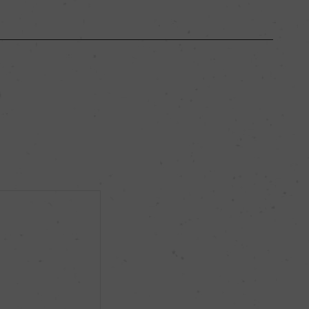
ブルゴーニュ
ー
フルボディ
13％
ー
ー