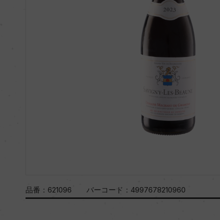
品番：
621096
バーコード：
4997678210960