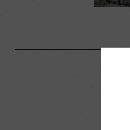
海外ワイン専門誌評価歴
ー
国内ワイン専門誌評価歴
ー
醗酵・熟成
醗酵：セメントタン
熟成：オーク樽 16カ
栽培面積
0.85ha
樹齢
52年
品質分類・原産地呼称
A.O.C.サヴィニー
入数
12