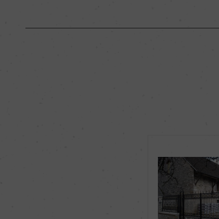
原産国名
フランス
地区名
コート・ド・ボーヌ
種類
スティルワイン
品種（原材料）
ピノ・ノワール 100
飲み頃温度
15℃
有機JAS認証
ー