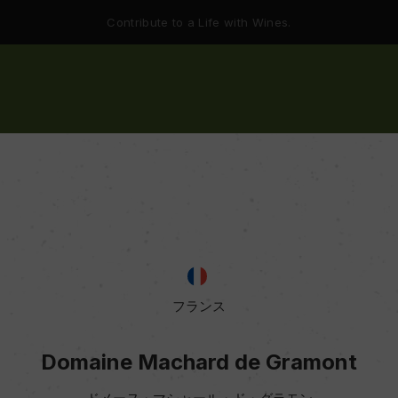
Contribute to a Life with Wines.
フランス
Domaine Machard de Gramont