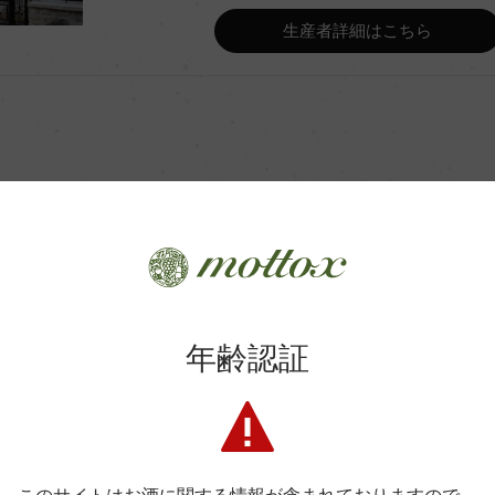
Wine Advocate 獲得点
生産者詳細はこちら
Wine Spectator 得点
ク&オーク樽
年間生産量
月(228L、新樽比率20%)
平均収量
商品に関するお問い合わせはこちら
土壌
年齢認証
弊社は、酒類販売業免許をお持ちの販売店様とお取引しております
・レ・ボーヌ
格付
料飲店様には帳合酒販店様を通して商品を提供しております。
消費者様には酒販店様の紹介をしております
色