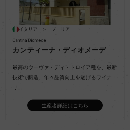
村名
ー
イタリア ＞ プーリア
種類
スティルワイン
Cantina Diomede
カンティーナ・ディオメーデ
味わい
最高のウーヴァ・ディ・トロイア種を、最新
フルボディ
技術で醸造、年々品質向上を遂げるワイナ
リ...
品種（原材料）
アリアニコ 100%
生産者詳細はこちら
アルコール度数
13.5％