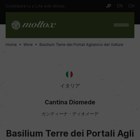
JP
EN
CH
Contribute to a Life with Wines.
Home
Wine
Basilium Terre dei Portali Aglianico del Vulture
イタリア
Cantina Diomede
カンティーナ・ディオメーデ
Basilium Terre dei Portali Agli