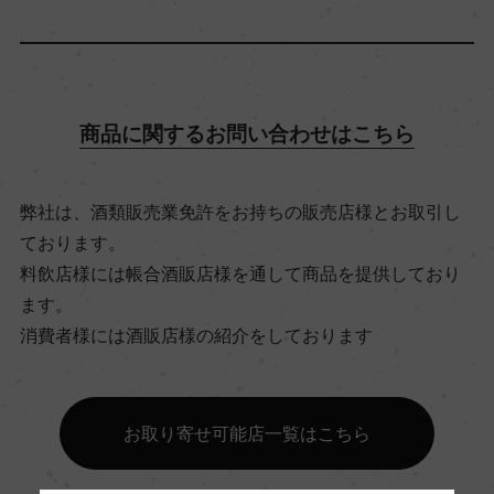
飲み頃温度
16℃
商品に関するお問い合わせはこちら
ビオ情報・認証機関
弊社は、酒類販売業免許をお持ちの販売店様とお取引し
ー
ております。
料飲店様には帳合酒販店様を通して商品を提供しており
有機JAS認証
ます。
ー
消費者様には酒販店様の紹介をしております
コンクール入賞歴
お取り寄せ可能店一覧はこちら
ー