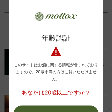
海外ワイン専門誌評価歴
ー
Wine Advocate 獲得点
この商品に関連する記事
年齢認証
ー
ワインのキホン
国内ワイン専門誌評価歴
このサイトはお酒に関する情報が含まれており
ー
イタリアワインの特徴。全20
ますので、
20歳未満の方はご覧いただけませ
州の産地を詳しく解説
ん。
2024年1月31日
Wine Spectator 得点
ワイン
イタリア
…
ー
あなたは20歳以上ですか？
ランキング
醗酵・熟成