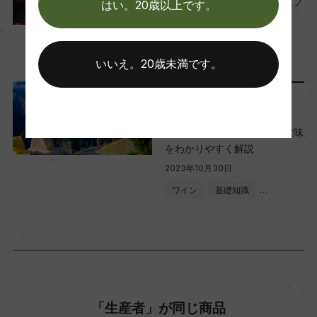
赤ワインで採ろう！ポリフェノ
はい。20歳以上です。
醗酵：ステンレスタンク/主醗酵後MLF
ール含有量ランキング
熟成：60%:ステンレスタンク、40%:オーク樽(仏
2024年1月31日
産、米産、250L、旧樽)10カ月/瓶3カ月以上
ワイン
初心者向け
…
いいえ。20歳未満です。
ワインのキホン
年間生産量
ー
ワインのテロワールとは？意味
をわかりやすく解説
2023年10月30日
栽培面積
ワイン
基礎知識
…
20ha
平均収量
50hl/ha
「生産者」が同じ商品