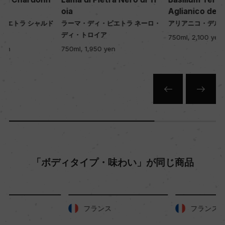
oia
Aglianico del Vulture
ド
ラーマ・ディ・ピエトラ ネーロ・
アリアニコ・デル・ヴルトゥレ
色
ディ・トロイア
750ml, 2,100 yen
赤
750ml, 1,950 yen
キャップの仕様
コルク
「ボディタイプ・味わい」が同じ商品
フランス
フランス