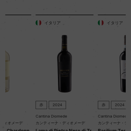
樹齢
50ー60年
イタリア
イタリア
土壌
火山性土壌
品質分類・原産地呼称
アリアニコ・デル・ヴルトゥレD.O.C.
格付
ー
赤
2024
赤
2024
Cantina Diomede
Cantina Diomede
入数
カンティーナ・ディオメーデ
カンティーナ・ディオメーデ
12
Lama di Pietra Nero di Tr
Basilium Terre dei Portali