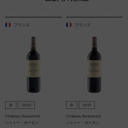
醗酵・熟成
醗酵：コンクリートタンク
熟成：オーク樽熟成18カ月(225Lうち新樽比率2
フランス
フランス
5%、5000L)
年間生産量
ー
栽培面積
27ha
赤
2022
赤
2021
平均収量
ー
Chateau Beaumont
Chateau Beaumont
シャトー・ボーモン
シャトー・ボーモン