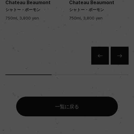
Chateau Beaumont
Chateau Beaumont
樹齢
シャトー・ボーモン
シャトー・ボーモン
8ー10年
750ml, 3,800 yen
750ml, 3,800 yen
土壌
砂利、粘土、石灰
品質分類・原産地呼称
A.O.C.メドック
格付
一覧に戻る
クリュ・ブルジョワ
入数