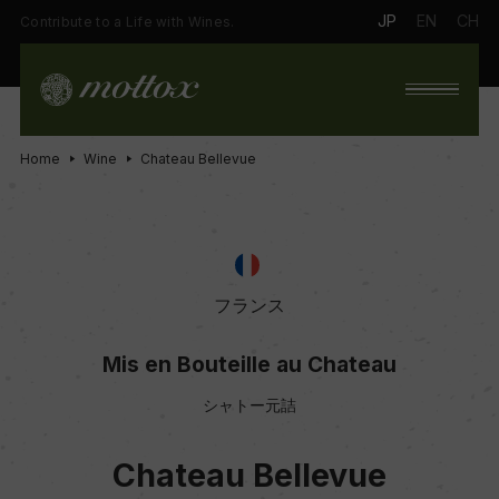
JP
EN
CH
Contribute to a Life with Wines.
Home
Wine
Chateau Bellevue
フランス
Mis en Bouteille au Chateau
シャトー元詰
Chateau Bellevue