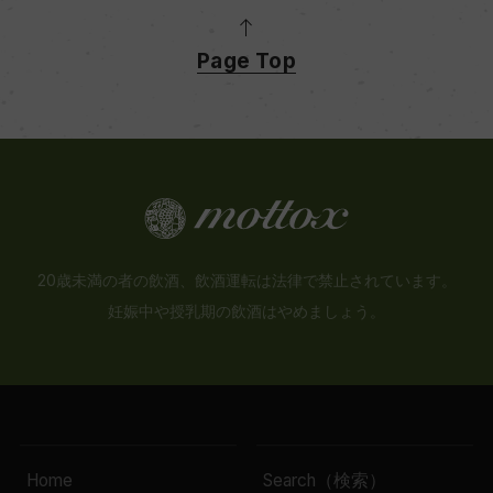
12
Page Top
色
赤
キャップの仕様
ー
20歳未満の者の飲酒、飲酒運転は法律で禁止されています。
妊娠中や授乳期の飲酒はやめましょう。
Home
Search（検索）