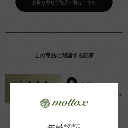
お取り寄せ可能店一覧はこちら
ー
種類
スティルワイン
この商品に関連する記事
味わい
フルボディ
レポート
品種（原材料）
メルロー 50%/カベルネ・ソーヴィニヨン 45%/カ
今月の新商品ワイン一覧【202
4年10月】
ベルネ・フラン 5%
2024年10月1日
ワイン
フランス
…
アルコール度数
年齢認証