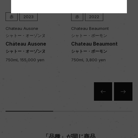
海外ワイン専門誌評価歴
赤
2023
赤
2022
ー
Chateau Ausone
Chateau Beaumont
シャトー・オーゾンヌ
シャトー・ボーモン
Chateau Ausone
Chateau Beaumont
Wine Advocate 獲得点
シャトー・オーゾンヌ
シャトー・ボーモン
ー
750ml, 155,000 yen
750ml, 3,800 yen
国内ワイン専門誌評価歴
ー
Wine Spectator 得点
ー
「品種」が同じ商品