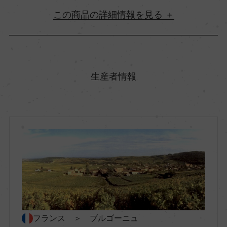
詳細情報
原産国名
フランス
生産者情報
地方名
ブルゴーニュ
地区名
ー
村名
フランス ＞ ブルゴーニュ
ー