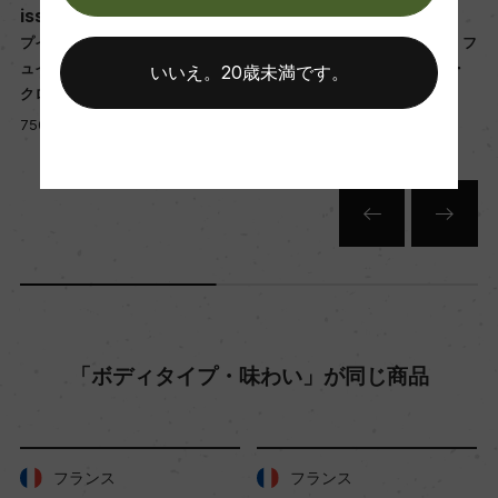
ンクにてマロラクティック醗酵
isse 1er Cru Le Clos
isse 1er Cru Le Clos
熟成：ステンレスタンク 8カ月
プイィ・フュイッセ シャトー・フ
プイィ・フュイッセ シャトー・フ
ュイッセ プルミエ・クリュ ル・
ュイッセ プルミエ・クリュ ル・
いいえ。20歳未満です。
クロ
クロ
年間生産量
750ml, 16,200 yen
750ml, 15,200 yen
3500
栽培面積
0.5ha
平均収量
「ボディタイプ・味わい」が同じ商品
55hl/ha
樹齢
フランス
フランス
15年