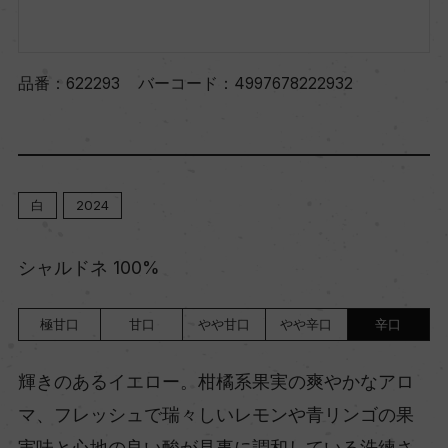
品番：
622293
バーコード：
4997678222932
白
2024
シャルドネ 100%
極甘口
甘口
やや甘口
やや辛口
辛口
輝きのあるイエロー。柑橘系果実の爽やかなアロ
マ、フレッシュで瑞々しいレモンや青リンゴの果
実味と心地の良い酸が見事に調和している洗練さ