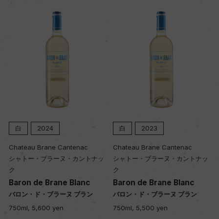
土壌
砂質、花崗岩質
品質分類・原産地呼称
A.O.C.ブルゴーニュ
白
2024
白
2023
格付
ー
Chateau Brane Cantenac
Chateau Brane Cantenac
シャトー・ブラーヌ・カントナッ
シャトー・ブラーヌ・カントナッ
ク
ク
入数
Baron de Brane Blanc
Baron de Brane Blanc
バロン・ド・ブラーヌ ブラン
バロン・ド・ブラーヌ ブラン
12
750ml, 5,600 yen
750ml, 5,500 yen