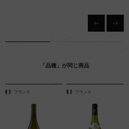
色
白
キャップの仕様
コルク
「品種」が同じ商品
フランス
フランス