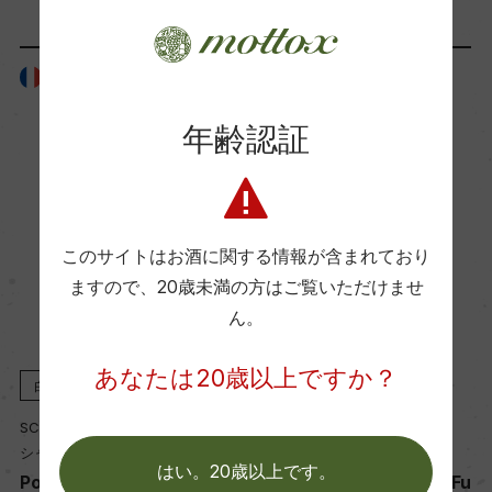
ー
フランス
フランス
Wine Advocate 獲得点
ー
年齢認証
国内ワイン専門誌評価歴
ー
このサイトはお酒に関する情報が含まれており
ますので、
20歳未満の方はご覧いただけませ
Wine Spectator 得点
ん。
ー
あなたは20歳以上ですか？
白
2023
白
2022
SCE Chateau de Fuisse
SCE Chateau de Fuisse
醗酵・熟成
シャトー・ド・フュイッセ
シャトー・ド・フュイッセ
醗酵：ステンレスタンク、主醗酵後ステンレスタ
はい。20歳以上です。
Pouilly Fuisse Chateau Fu
Pouilly Fuisse Chateau Fu