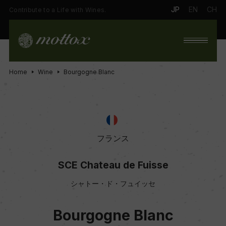
JP
EN
CH
Contribute to a Life with Wines.
Home
Wine
Bourgogne Blanc
フランス
SCE Chateau de Fuisse
シャトー・ド・フュイッセ
Bourgogne Blanc