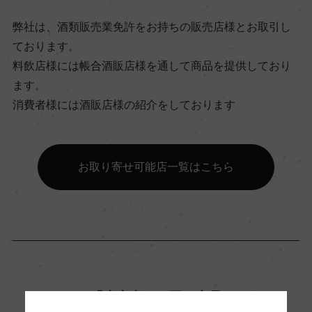
飲み頃温度
弊社は、酒類販売業免許をお持ちの販売店様とお取引し
ー
ております。
料飲店様には帳合酒販店様を通して商品を提供しており
ます。
ビオ情報・認証機関
消費者様には酒販店様の紹介をしております
ー
有機JAS認証
お取り寄せ可能店一覧はこちら
ー
コンクール入賞歴
ー
「生産者」が同じ商品
海外ワイン専門誌評価歴