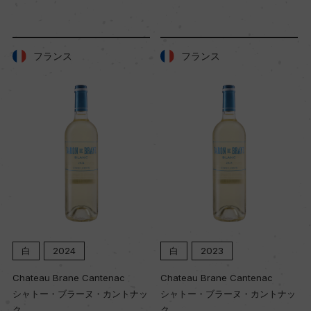
32hl/ha
フランス
フランス
樹齢
20年
土壌
粘土石灰質
品質分類・原産地呼称
A.O.C.ボルドー
白
2024
白
2023
Chateau Brane Cantenac
Chateau Brane Cantenac
格付
シャトー・ブラーヌ・カントナッ
シャトー・ブラーヌ・カントナッ
ー
ク
ク