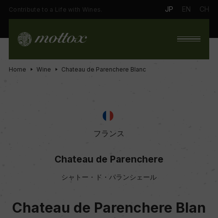
JP
EN
CH
Contribute to a Life with Wines.
Home
Wine
Chateau de Parenchere Blanc
フランス
Chateau de Parenchere
シャトー・ド・パランシェール
Chateau de Parenchere Blan