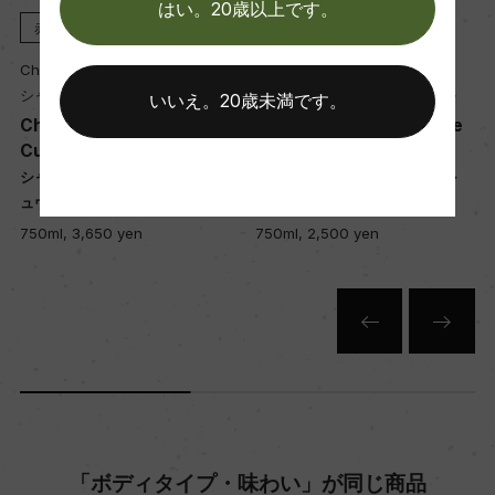
はい。20歳以上です。
赤
2020
ロゼ
2024
醗酵・熟成
Chateau de Parenchere
Chateau de Parenchere
醗酵：ステンレスタンク 18時間スキンコンタクト
シャトー・ド・パランシェール
シャトー・ド・パランシェール
いいえ。20歳未満です。
(ソーヴィニヨン・ミュスカデル) MLFなし
Chateau de Parenchere
Chateau de Parenchere
Cuvee Raphael
La Roseraie
熟成：ステンレスタンク熟成3カ月(シュール・リ
ボ
シャトー・ド・パランシェール キ
シャトー・ド・パランシェール
ー)
ュヴェ・ラファエル
ラ・ローズレ
750ml, 3,650 yen
750ml, 2,500 yen
年間生産量
30000
栽培面積
6ha
「ボディタイプ・味わい」が同じ商品
平均収量