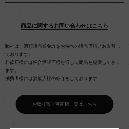
アルコール度数
13％
商品に関するお問い合わせはこちら
飲み頃温度
8℃
弊社は、酒類販売業免許をお持ちの販売店様とお取引し
ております。
料飲店様には帳合酒販店様を通して商品を提供しており
ビオ情報・認証機関
ます。
サステナブル農法, HVE
消費者様には酒販店様の紹介をしております
有機JAS認証
ー
お取り寄せ可能店一覧はこちら
コンクール入賞歴