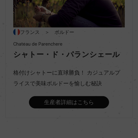
村名
ー
フランス ＞ ボルドー
種類
Chateau de Parenchere
スティルワイン
シャトー・ド・パランシェール
格付けシャトーに直球勝負！ カジュアルプ
味わい
ライスで美味ボルドーを愉しむ秘訣
辛口
生産者詳細はこちら
品種（原材料）
ソーヴィニヨン・ブラン 55%/セミヨン 30%/ミュ
スカデル 15%