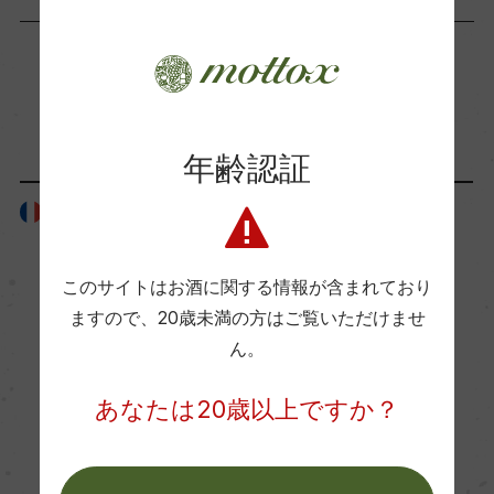
ー
海外ワイン専門誌評価歴
「生産者」が同じ商品
ー
年齢認証
Wine Advocate 獲得点
フランス
フランス
ー
このサイトはお酒に関する情報が含まれており
ますので、
20歳未満の方はご覧いただけませ
国内ワイン専門誌評価歴
ん。
ー
あなたは20歳以上ですか？
Wine Spectator 得点
ー