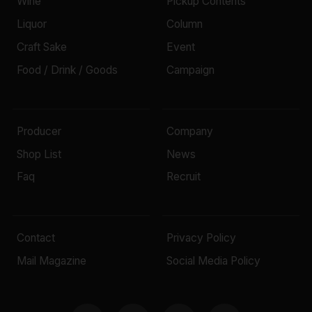
Wine
Pickup Contents
Liquor
Column
Craft Sake
Event
Food / Drink / Goods
Campaign
Producer
Company
Shop List
News
Faq
Recruit
Contact
Privacy Policy
Mail Magazine
Social Media Policy