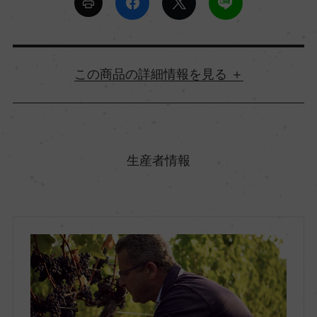
詳細情報
原産国名
フランス
生産者情報
地方名
ボルドー
地区名
ー