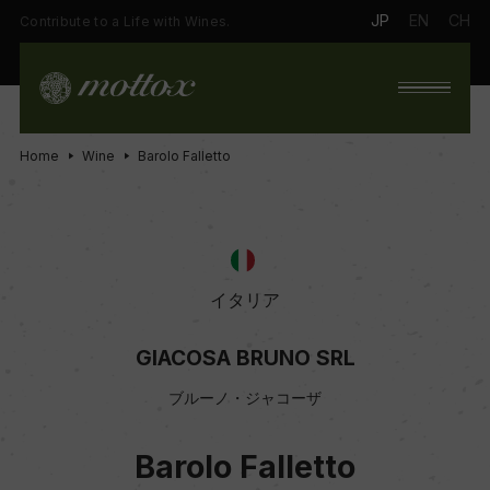
JP
EN
CH
Contribute to a Life with Wines.
Home
Wine
Barolo Falletto
イタリア
GIACOSA BRUNO SRL
ブルーノ・ジャコーザ
Barolo Falletto