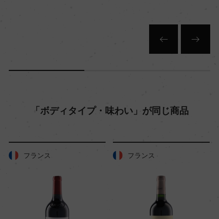
(最大28℃まで)
熟成：オーク樽熟成 32カ月(110HL)/瓶熟成 6カ月
以上
年間生産量
6240
「ボディタイプ・味わい」が同じ商品
栽培面積
1.61ha
フランス
フランス
平均収量
40ー45hl/ha
樹齢