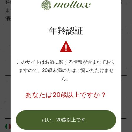
料飲店様には帳合酒販店様を通して商品を提供しており
飲み頃温度
ます。
17℃
消費者様には酒販店様の紹介をしております
年齢認証
ビオ情報・認証機関
お取り寄せ可能店一覧はこちら
ー
このサイトはお酒に関する情報が含まれており
有機JAS認証
ますので、
20歳未満の方はご覧いただけませ
ー
ん。
あなたは20歳以上ですか？
コンクール入賞歴
「生産者」が同じ商品
ー
はい。20歳以上です。
イタリア
イタリア
海外ワイン専門誌評価歴