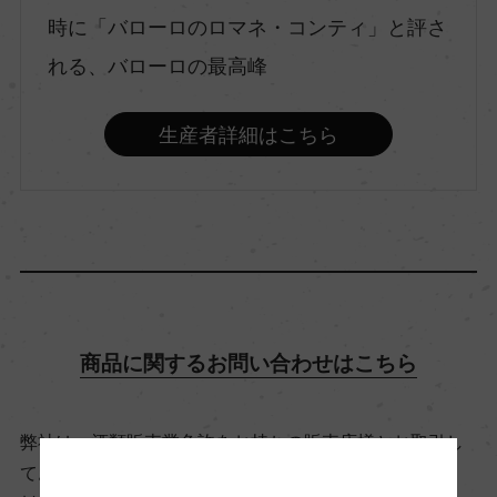
時に「バローロのロマネ・コンティ」と評さ
れる、バローロの最高峰
種類
スティルワイン
生産者詳細はこちら
味わい
フルボディ
品種（原材料）
ネッビオーロ 100%
商品に関するお問い合わせはこちら
アルコール度数
弊社は、酒類販売業免許をお持ちの販売店様とお取引し
15％
ております。