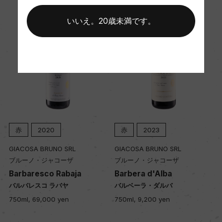
ー
いいえ。20歳未満です。
Wine Advocate 獲得点
97
国内ワイン専門誌評価歴
ー
赤
2020
赤
2023
Wine Spectator 得点
GIACOSA BRUNO SRL
GIACOSA BRUNO SRL
97
ブルーノ・ジャコーザ
ブルーノ・ジャコーザ
Barbaresco Rabaja
Barbera d'Alba
バルバレスコ ラバヤ
バルベーラ・ダルバ
醗酵・熟成
750ml, 69,000 yen
750ml, 9,200 yen
醗酵：ステンレスタンク/約30日間のマセラシオン