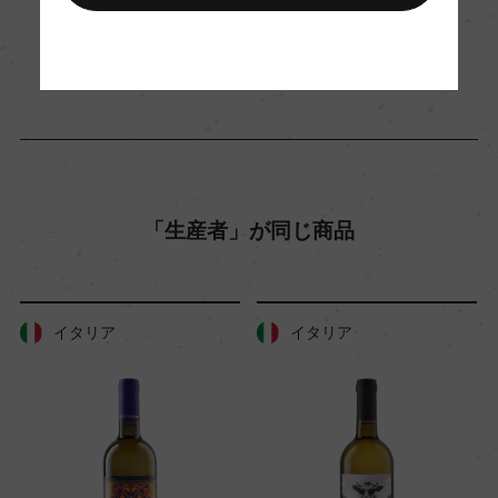
醗酵・熟成
2022年6月7日
醗酵：ステンレスタンク(天然酵母使用)/主醗酵
ワイン
イタリア
…
後、マロラクティック醗酵
熟成：オーク樽熟成 18カ月(225L 新樽100%)/瓶熟
成3カ月以上
年間生産量
「生産者」が同じ商品
6500
栽培面積
イタリア
イタリア
0
平均収量
45ー50hl/ha