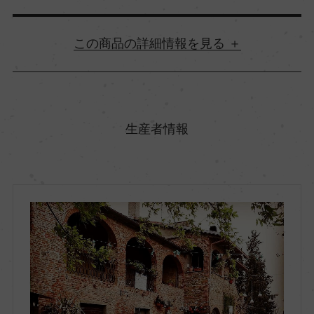
詳細情報
原産国名
イタリア
生産者情報
地方名
トスカーナ
地区名
ヴァルディキアーナ
村名