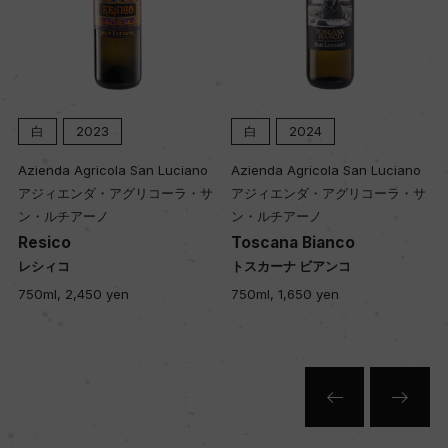
樹齢
平均25年
白
2023
白
2024
土壌
Azienda Agricola San Luciano
Azienda Agricola San Luciano
ー
アジィエンダ・アグリコーラ・サ
アジィエンダ・アグリコーラ・サ
ン・ルチアーノ
ン・ルチアーノ
Resico
Toscana Bianco
品質分類・原産地呼称
レシィコ
トスカーナ ビアンコ
トスカーナI.G.T.
750ml, 2,450 yen
750ml, 1,650 yen
格付
ー