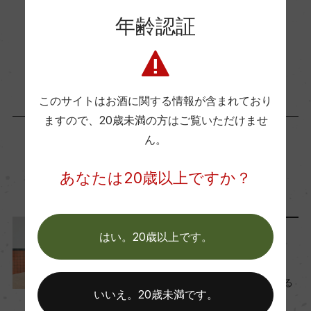
年齢認証
海外ワイン専門誌評価歴
お取り寄せ可能店一覧はこちら
ー
このサイトはお酒に関する情報が含まれており
Wine Advocate 獲得点
ますので、
20歳未満の方はご覧いただけませ
ー
ん。
この商品に関連する記事
国内ワイン専門誌評価歴
あなたは20歳以上ですか？
ー
はい。20歳以上です。
Another Story
Wine Spectator 得点
ー
父の日におすすめのワイン6
選-お父さんがヒーローになる
いいえ。20歳未満です。
日-