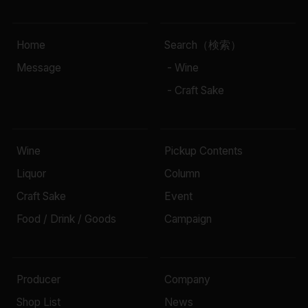
Home
Search（検索）
Message
- Wine
- Craft Sake
Wine
Pickup Contents
Liquor
Column
Craft Sake
Event
Food / Drink / Goods
Campaign
Producer
Company
Shop List
News