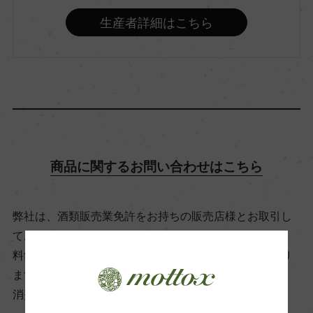
14％
生産者詳細はこちら
飲み頃温度
17℃
ビオ情報・認証機関
ー
商品に関するお問い合わせはこちら
有機JAS認証
弊社は、酒類販売業免許をお持ちの販売店様とお取引し
ー
ております。
料飲店様には帳合酒販店様を通して商品を提供しており
コンクール入賞歴
ます。
ー
消費者様には酒販店様の紹介をしております