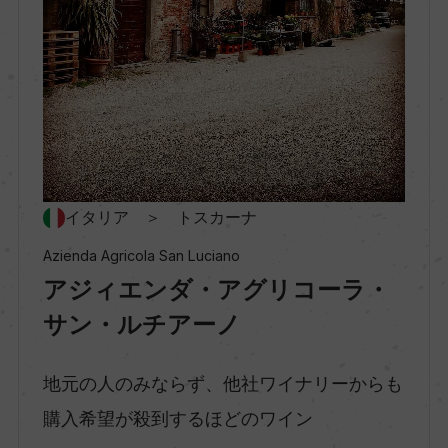
ー
種類
スティルワイン
味わい
イタリア ＞ トスカーナ
フルボディ
Azienda Agricola San Luciano
アジィエンダ・アグリコーラ・
品種（原材料）
サン・ルチアーノ
サンジョヴェーゼ 40%/モンテプルチアーノ 40%/
カベルネ・ソーヴィニヨン 10%/メルロー 10%
地元の人のみならず、他社ワイナリーからも
購入希望が殺到するほどのワイン
アルコール度数