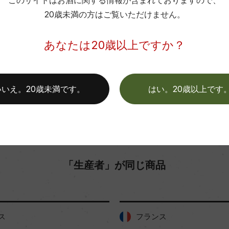
このサイトはお酒に関する情報が含まれておりますので、
20歳未満の方はご覧いただけません。
お取り寄せ可能店一覧はこちら
あなたは20歳以上ですか？
いいえ。20歳未満です。
はい。20歳以上です
「生産者」が同じ商品
ス
フランス