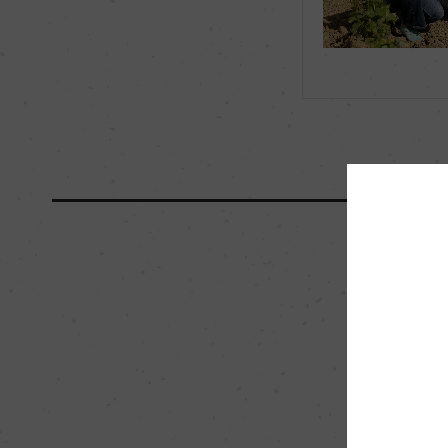
海外ワイン専門誌評価歴
ー
国内ワイン専門誌評価歴
ー
醗酵・熟成
醗酵：ステンレスタン
熟成：オーク樽熟成 1
栽培面積
0
樹齢
40年
品質分類・原産地呼称
A.O.C.ヴォーヌ・ロ
入数
12