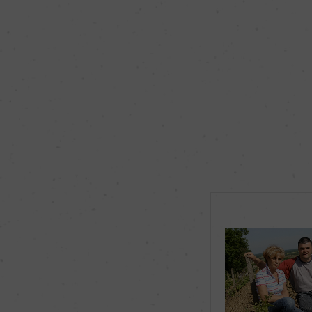
原産国名
フランス
地区名
コート・ド・ニュイ
種類
スティルワイン
品種（原材料）
ピノ・ノワール 100
飲み頃温度
ー
有機JAS認証
ー