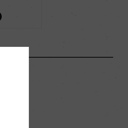
ー
ー
2600
48hl/ha
粘土石灰質
ー
。
赤