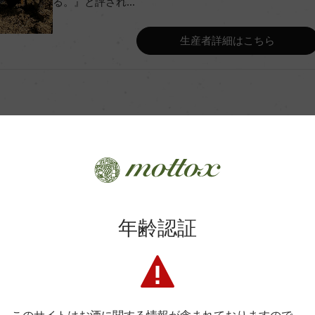
る。』と評され...
Wine Advocate 獲得点
生産者詳細はこちら
Wine Spectator 得点
ク(全房比率90%)
年間生産量
4カ月(新樽比率60%)
平均収量
土壌
商品に関するお問い合わせはこちら
年齢認証
マネ
格付
弊社は、酒類販売業免許をお持ちの販売店様とお取引しております
料飲店様には帳合酒販店様を通して商品を提供しております。
消費者様には酒販店様の紹介をしております
色