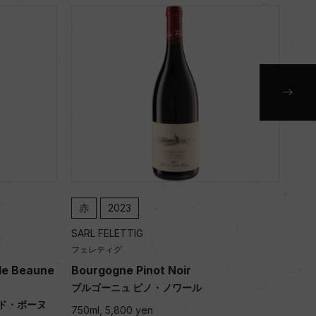
赤
2023
赤
SARL FELETTIG
SARL
フェレティグ
フェ
de Beaune
Bourgogne Pinot Noir
Bou
ブルゴーニュ ピノ・ノワール
ブル
ド・ボーヌ
750ml, 5,800 yen
750m