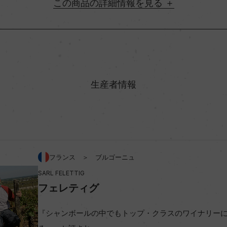
詳細情報
地方名
村名
生産者情報
味わい
%
アルコール度数
フランス ＞ ブルゴーニュ
SARL FELETTIG
ビオ情報・認証機関
フェレティグ
コンクール入賞歴
『シャンボールの中でもトップ・クラスのワイナリー