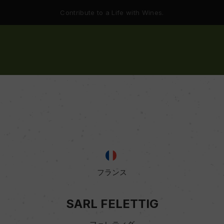
Contribute to a Life with Wines.
フランス
SARL FELETTIG