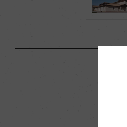
海外ワイン専門誌評価歴
ー
国内ワイン専門誌評価歴
ー
醗酵・熟成
醗酵：ステンレスタ
温度16ー19℃、醗酵期
熟成：オーク樽9カ月(
以上
栽培面積
9.3ha
樹齢
26年
品質分類・原産地呼称
フリウリ・イソンツォD