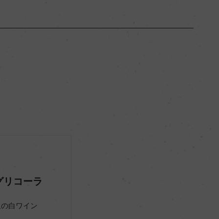
フリウリ ヴェネツィア・ジューリア
ー
辛口
13.5％
ー
グリコーラ
ー
玉の白ワイン