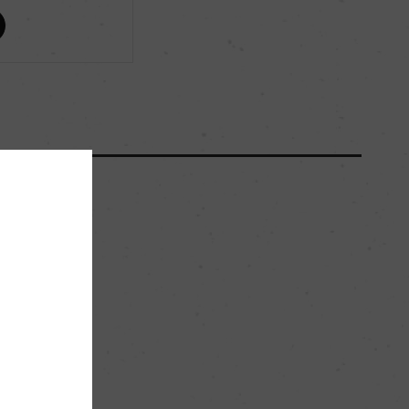
ー
ー
67000
55hl/hahl/ha
。
砂利や小石を含む赤みがかった粘土質
ー