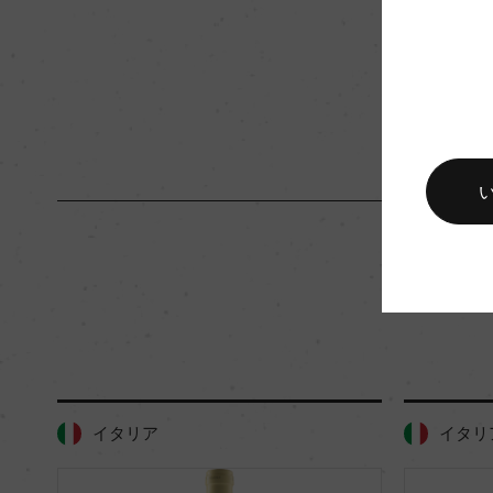
入数
12
キャップの仕様
コルク
イタリア
イタリ