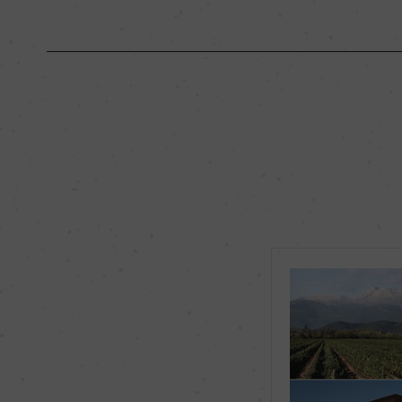
原産国名
イタリア
地区名
フリウリ イソンツォ
種類
スティルワイン
品種（原材料）
ピノ・グリージョ 10
飲み頃温度
ー
有機JAS認証
ー