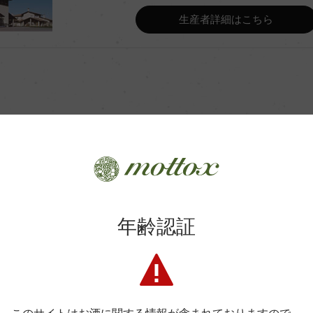
Wine Advocate 獲得点
生産者詳細はこちら
Wine Spectator 得点
ンク醗酵後、オーク樽醗酵/醗酵
年間生産量
間21ー24日/MLFなし
228L、澱とともに)/瓶9カ月
商品に関するお問い合わせはこちら
平均収量
年齢認証
弊社は、酒類販売業免許をお持ちの販売店様とお取引しております
土壌
料飲店様には帳合酒販店様を通して商品を提供しております。
消費者様には酒販店様の紹介をしております
.O.C.
格付