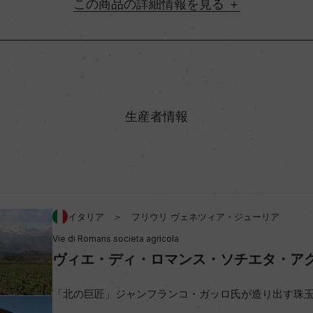
詳細情報
地方名
村名
生産者情報
味わい
0%
アルコール度数
イタリア ＞ フリウリ ヴェネツィア・ジューリア
Vie di Romans societa agricola
ビオ情報・認証機関
ヴィエ・ディ・ロマンス・ソチエタ・ア
コンクール入賞歴
「北の巨匠」ジャンフランコ・ガッロ氏が造り出す珠