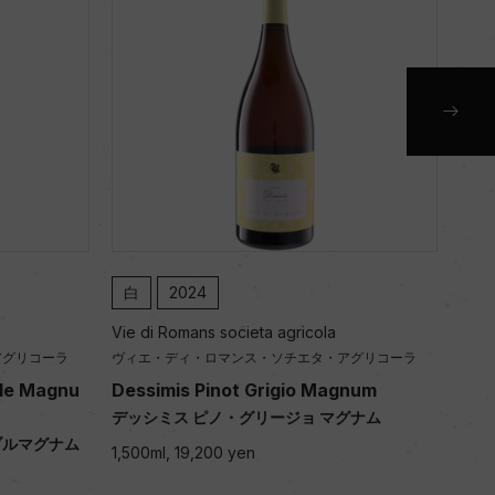
白
2024
白
Vie di Romans societa agricola
Vie 
アグリコーラ
ヴィエ・ディ・ロマンス・ソチエタ・アグリコーラ
ヴィ
ble Magnu
Dessimis Pinot Grigio Magnum
Des
デッシミス ピノ・グリージョ マグナム
デッ
ブルマグナム
1,500ml, 19,200 yen
1,50