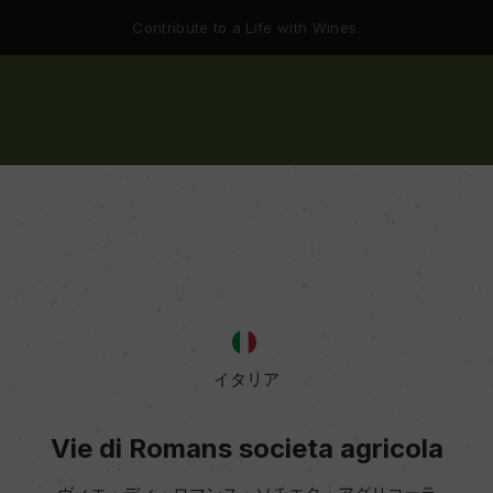
Contribute to a Life with Wines.
イタリア
Vie di Romans societa agricola