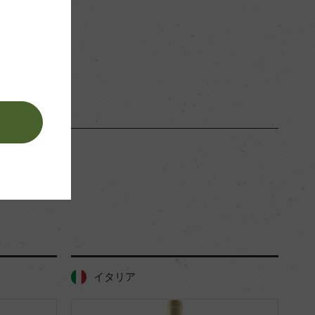
白
。
イタリア