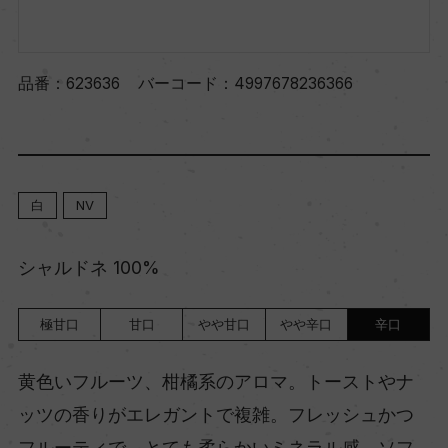
品番：
623636
バーコード：
4997678236366
白
NV
シャルドネ 100%
極甘口
甘口
やや甘口
やや辛口
辛口
黄色いフルーツ、柑橘系のアロマ。トーストやナ
ッツの香りがエレガントで複雑。フレッシュかつ
フルーティで、とても柔らかいミネラル感。ソフ