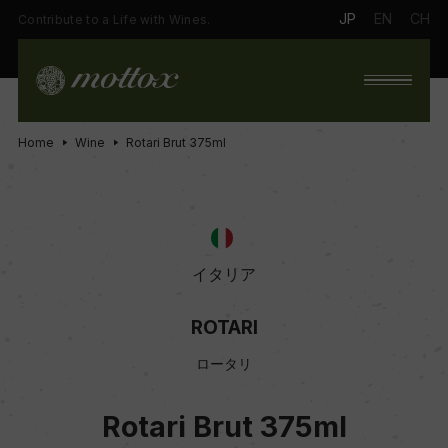
JP
EN
CH
Contribute to a Life with Wines.
Home
Wine
Rotari Brut 375ml
イタリア
ROTARI
ロータリ
Rotari Brut 375ml