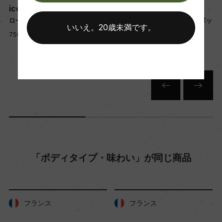
熟成：ステンレスタンク6カ月/瓶内二次発酵24カ
ico
ico with Gift Box
月以上
ロータリ ブリュット
ロータリ ブリュット <ギフトボッ
いいえ。20歳未満です。
クス入>
750ml, 2,500 yen
750ml, 2,700 yen
年間生産量
ー
栽培面積
45ha
平均収量
「ボディタイプ・味わい」が同じ商品
80hl/ha
樹齢
フランス
フランス
18年