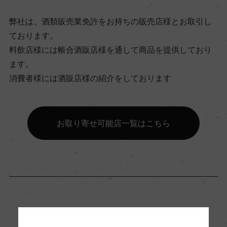
飲み頃温度
弊社は、酒類販売業免許をお持ちの販売店様とお取引し
6℃
ております。
料飲店様には帳合酒販店様を通して商品を提供しており
ビオ情報・認証機関
ます。
消費者様には酒販店様の紹介をしております
ー
有機JAS認証
お取り寄せ可能店一覧はこちら
ー
コンクール入賞歴
ー
「生産者」が同じ商品
海外ワイン専門誌評価歴