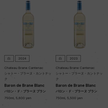
土壌
ドロミテ(マグネシウムが豊富な石灰質堆積岩)
品質分類・原産地呼称
ヴィーノ・スプマンテ・ディ・クワリタ
白
2024
白
2023
格付
Chateau Brane Cantenac
Chateau Brane Cantenac
ー
シャトー・ブラーヌ・カントナッ
シャトー・ブラーヌ・カントナッ
ク
ク
Baron de Brane Blanc
Baron de Brane Blanc
入数
バロン・ド・ブラーヌ ブラン
バロン・ド・ブラーヌ ブラン
24
750ml, 5,600 yen
750ml, 5,500 yen