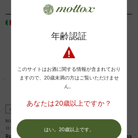
ー
イタリア
イタリア
Wine Advocate 獲得点
年齢認証
ー
国内ワイン専門誌評価歴
ー
このサイトはお酒に関する情報が含まれており
ますので、
20歳未満の方はご覧いただけませ
ん。
Wine Spectator 得点
ー
あなたは20歳以上ですか？
白
NV
白
NV
醗酵・熟成
ROTARI
ROTARI
ロータリ
ロータリ
はい。20歳以上です。
醗酵：瓶内二次醗酵/ステンレスタンク
Rotari Brut Metodo Class
Rotari Brut Metodo Class