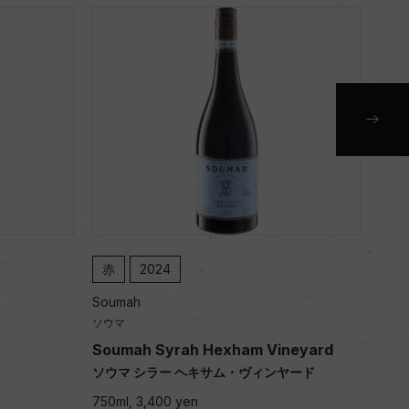
赤
2024
白
Soumah
Sou
ソウマ
ソウ
Soumah Syrah Hexham Vineyard
Sou
ソウマ シラー ヘキサム・ヴィンヤード
ソウ
750ml, 3,400 yen
750m