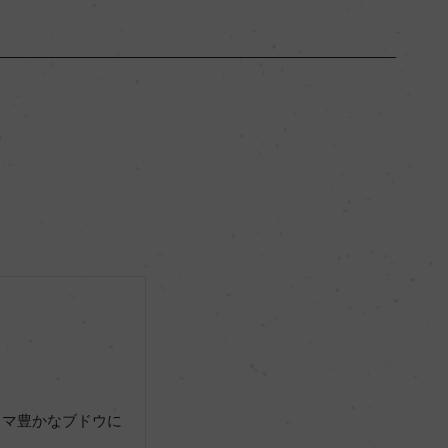
ヴィクトリア
ー
ミディアムボディ
13.6％
サステナブル農法, 認証無
ー
ロマ豊かなブドウに