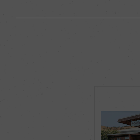
原産国名
オーストラリア
地区名
ヤラ・ヴァレー
種類
スティルワイン
品種（原材料）
ピノ・ノワール 100
飲み頃温度
14℃
有機JAS認証
ー