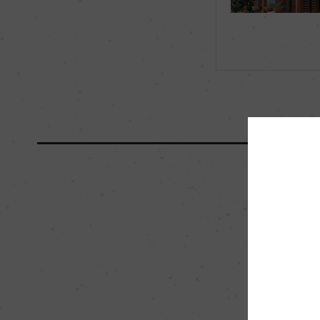
海外ワイン専門誌評価歴
ー
国内ワイン専門誌評価歴
ー
醗酵・熟成
醗酵：上蓋開のステ
熟成：フレンチオーク樽
L、300L、500L)
栽培面積
4.65ha
樹齢
17年
品質分類・原産地呼称
ヤラ・ヴァレーG.I.