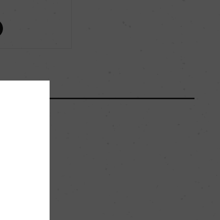
ー
ー
11000
49hl/ha
軽い粘土質を含むローム質土壌
。
ー