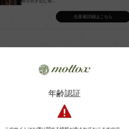
命を吹き込む造...
Wine Advocate 獲得点
生産者詳細はこちら
Wine Spectator 得点
ンレスタンク醗酵(天然酵母)
年間生産量
 10カ月(新樽比率20%/225
、瓶熟成 5カ月
平均収量
商品に関するお問い合わせはこちら
年齢認証
土壌
弊社は、酒類販売業免許をお持ちの販売店様とお取引しております
格付
料飲店様には帳合酒販店様を通して商品を提供しております。
消費者様には酒販店様の紹介をしております