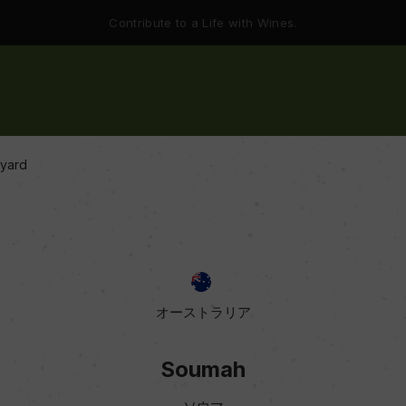
Contribute to a Life with Wines.
eyard
オーストラリア
Soumah