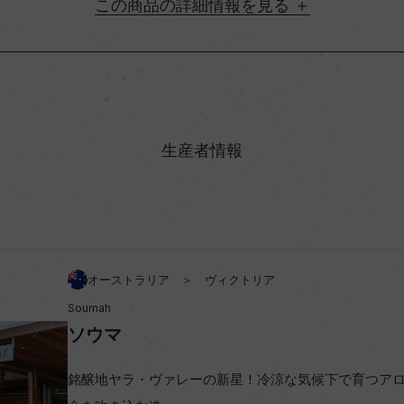
詳細情報
地方名
村名
生産者情報
味わい
%
アルコール度数
オーストラリア ＞ ヴィクトリア
Soumah
ビオ情報・認証機関
ソウマ
コンクール入賞歴
銘醸地ヤラ・ヴァレーの新星！冷涼な気候下で育つア