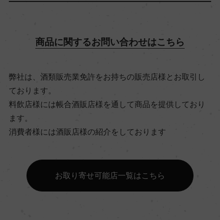
飲み頃温度
商品に関するお問い合わせはこちら
10℃
弊社は、酒類販売業免許をお持ちの販売店様とお取引し
ビオ情報・認証機関
ております。
サステナブル農法, 認証無
料飲店様には帳合酒販店様を通して商品を提供しており
ます。
消費者様には酒販店様の紹介をしております
有機JAS認証
ー
お取り寄せ可能店一覧はこちら
コンクール入賞歴
ー