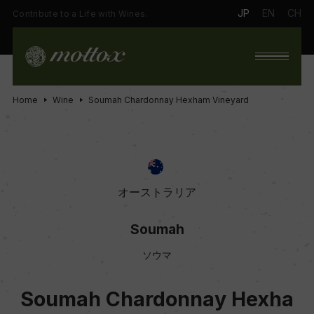
JP
EN
CH
Contribute to a Life with Wines.
Home
Wine
Soumah Chardonnay Hexham Vineyard
オーストラリア
Soumah
ソウマ
Soumah Chardonnay Hexha