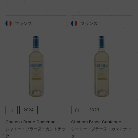
樹齢
18年
フランス
フランス
土壌
軽い粘土質を含むローム質土壌
品質分類・原産地呼称
ヤラ・ヴァレーG.I.
格付
ー
白
2024
白
2023
Chateau Brane Cantenac
Chateau Brane Cantenac
入数
シャトー・ブラーヌ・カントナッ
シャトー・ブラーヌ・カントナッ
ク
ク
12