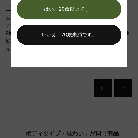
醗酵：フレンチオーク樽(天然酵母 / MLFなし)
赤
2024
赤
2024
はい。20歳以上です。
熟成：フレンチオーク樽で10カ月(225、300、 50
Soumah
Soumah
0 L / 新樽18%)
ソウマ
ソウマ
e
Pinot Noir d'Soumah
Soumah Pinot Noir Hexh
いいえ。20歳未満です。
am Vineyard
ピノ・ノワール・ディ・ソウマ
年間生産量
ソウマ ピノ・ノワール ヘキサ
750ml, 2,850 yen
13356
ム・ヴィンヤード
750ml, 3,750 yen
栽培面積
2.5ha
平均収量
49.9hl/ha
「ボディタイプ・味わい」が同じ商品