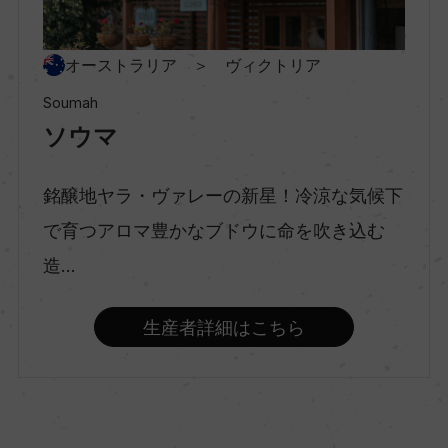
村名
ー
オーストラリア ＞ ヴィクトリア
Soumah
種類
ソウマ
スティルワイン
銘醸地ヤラ・ヴァレーの新星！冷涼な気候下
味わい
で育つアロマ豊かなブドウに命を吹き込む
辛口
造...
品種（原材料）
生産者詳細はこちら
シャルドネ 100%
アルコール度数
13.3％