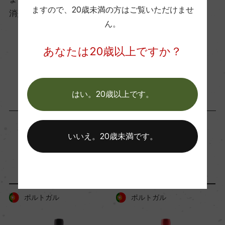
海外ワイン専門誌評価歴
ますので、
20歳未満の方はご覧いただけませ
消費者様には酒販店様の紹介をしております
ー
ん。
あなたは20歳以上ですか？
Wine Advocate 獲得点
お取り寄せ可能店一覧はこちら
ー
はい。20歳以上です。
国内ワイン専門誌評価歴
ー
いいえ。20歳未満です。
「生産者」が同じ商品
Wine Spectator 得点
ー
ポルトガル
ポルトガル
醗酵・熟成