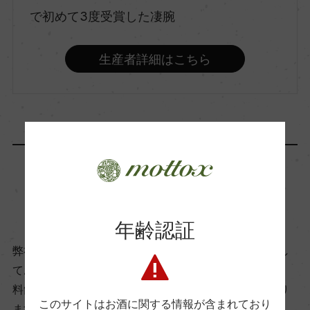
で初めて3度受賞した凄腕
飲み頃温度
10℃
生産者詳細はこちら
ビオ情報・認証機関
サステナブル農法
有機JAS認証
ー
商品に関するお問い合わせはこちら
年齢認証
コンクール入賞歴
弊社は、酒類販売業免許をお持ちの販売店様とお取引し
ー
ております。
料飲店様には帳合酒販店様を通して商品を提供しており
このサイトはお酒に関する情報が含まれており
ます。