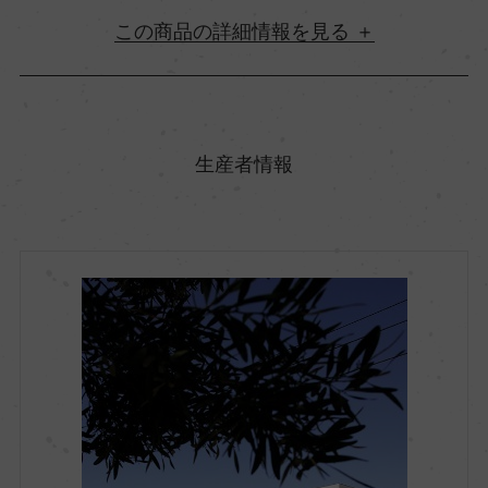
詳細情報
原産国名
ポルトガル
生産者情報
地方名
アレンテジャーノ
地区名
ー
村名
ー