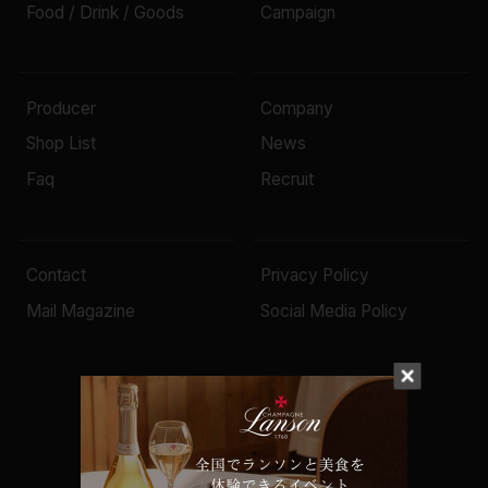
Food / Drink / Goods
Campaign
Producer
Company
Shop List
News
Faq
Recruit
Contact
Privacy Policy
Mail Magazine
Social Media Policy