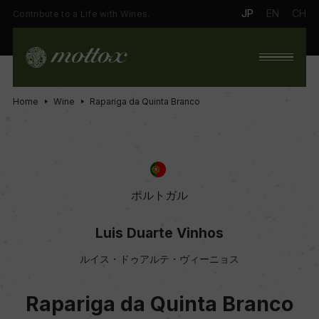
JP
EN
CH
Contribute to a Life with Wines.
Home
Wine
Rapariga da Quinta Branco
ポルトガル
Luis Duarte Vinhos
ルイス・ドゥアルテ・ヴィーニョス
Rapariga da Quinta Branco