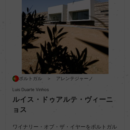
種類
スティルワイン
味わい
辛口
品種（原材料）
ポルトガル ＞ アレンテジャーノ
アンタオン・ヴァス 57%/アリント 25%/ヴェルデ
Luis Duarte Vinhos
ーリョ 18%
ルイス・ドゥアルテ・ヴィーニ
ョス
アルコール度数
12.5％
ワイナリー・オブ・ザ・イヤーをポルトガル