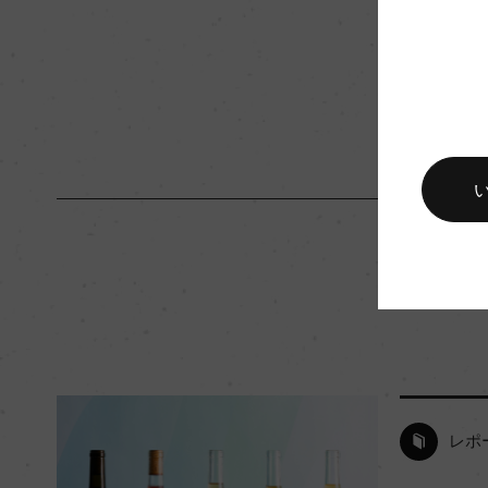
入数
12
キャップの仕様
スクリューキャップ
レポ