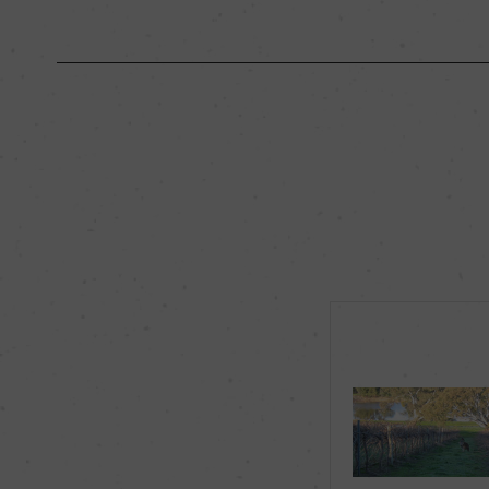
原産国名
オーストラリア
地区名
サウス・イースタン
種類
スティルワイン
品種（原材料）
ピノ・ノワール 主体
飲み頃温度
16℃
有機JAS認証
ー