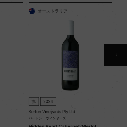
オーストラリア
赤
2024
白
Berton Vineyards Pty Ltd
Bert
バートン・ヴィンヤーズ
バー
Hidden Pearl Cabernet/Merlot
Hid