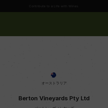
Contribute to a Life with Wines.
オーストラリア
Berton Vineyards Pty Ltd