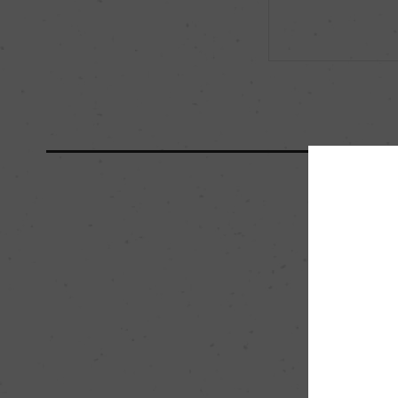
海外ワイン専門誌評価歴
ー
国内ワイン専門誌評価歴
ー
醗酵・熟成
醗酵：ステンレスタ
熟成：ステンレスタ
栽培面積
1135ha
樹齢
25年
品質分類・原産地呼称
サウス・イースタン・