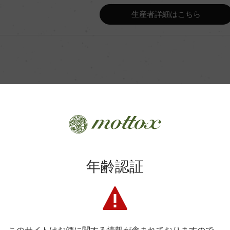
Wine Advocate 獲得点
生産者詳細はこちら
Wine Spectator 得点
ンク
年間生産量
ンク5ヵ月
平均収量
商品に関するお問い合わせはこちら
土壌
年齢認証
弊社は、酒類販売業免許をお持ちの販売店様とお取引しております
料飲店様には帳合酒販店様を通して商品を提供しております。
オーストラリアG.I.
格付
消費者様には酒販店様の紹介をしております