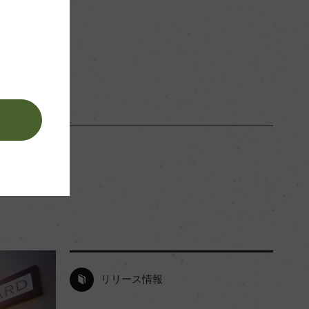
赤
。
リリース情報