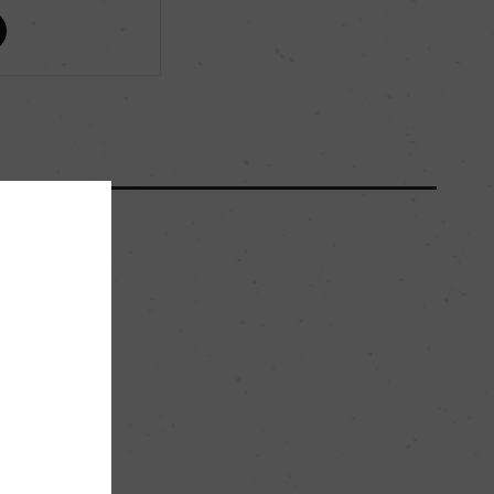
ー
ー
50000
500hl/ha
砂や粘土のの混じったローム質土壌が石灰質土壌の
上に広がる
。
ー