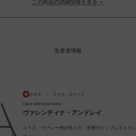
詳細情報
地方名
村名
生産者情報
味わい
ン 100%
アルコール度数
スイス ＞ スイス・ロマンド
Cave Valentina Andrei
ビオ情報・認証機関
ヴァレンティナ・アンドレイ
コンクール入賞歴
スイス・ヴァレー州が生んだ、世界のトップレストラ