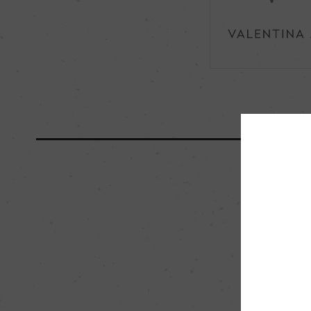
海外ワイン専門誌評価歴
ー
国内ワイン専門誌評価歴
ー
醗酵・熟成
醗酵：ステンレスタン
F)
熟成：オーク樽熟成 9
栽培面積
0.7ha
樹齢
33年
品質分類・原産地呼称
A.O.C. ヴァレー