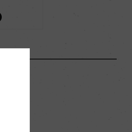
ー
ー
2200
ー
花崗岩
。
ー