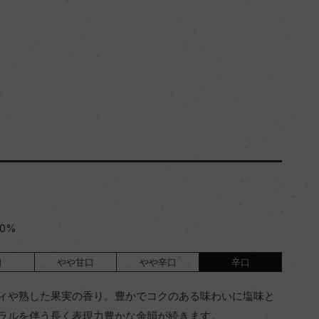
0%
口
やや甘口
やや辛口
辛口
ィや熟した果実の香り。豊かでコクのある味わいに塩味と
ラルを伴う長く表現力豊かな余韻が続きます。