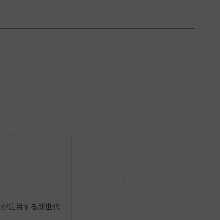
スイス・ロマンド
ー
辛口
13.5％
ビオディナミ, 認証無
ー
ンが注目する新世代