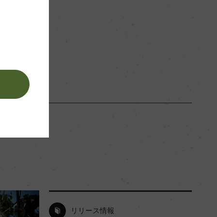
白
。
リリース情報