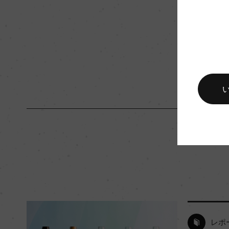
入数
12
キャップの仕様
コルク
レポ