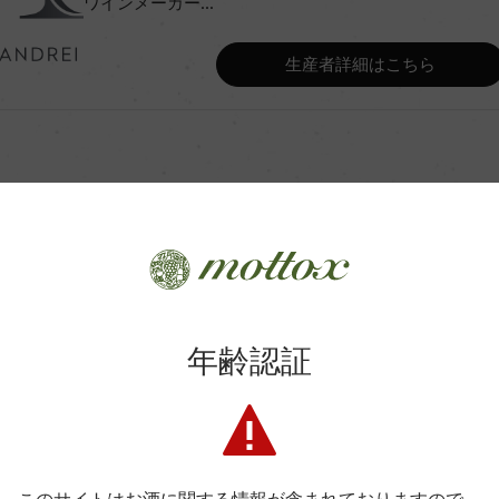
ワインメーカー...
Wine Advocate 獲得点
生産者詳細はこちら
Wine Spectator 得点
ク及びオーク樽(天然酵母/ML
年間生産量
カ月(仏産228L/新樽なし)
平均収量
商品に関するお問い合わせはこちら
年齢認証
土壌
弊社は、酒類販売業免許をお持ちの販売店様とお取引しております
格付
料飲店様には帳合酒販店様を通して商品を提供しております。
消費者様には酒販店様の紹介をしております