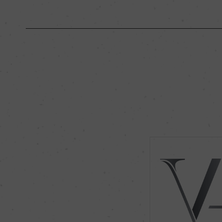
原産国名
スイス
地区名
ヴァレー
種類
スティルワイン
品種（原材料）
プティット・アルヴィ
飲み頃温度
10℃
有機JAS認証
ー