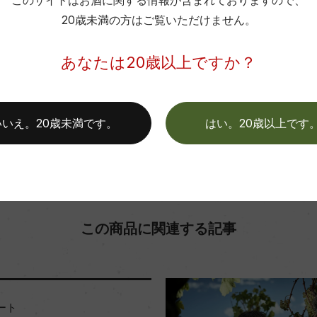
このサイトはお酒に関する情報が含まれておりますので、
色
20歳未満の方はご覧いただけません。
お取り寄せ可能店一覧はこちら
あなたは20歳以上ですか？
いいえ。20歳未満です。
はい。20歳以上です
この商品に関連する記事
ート