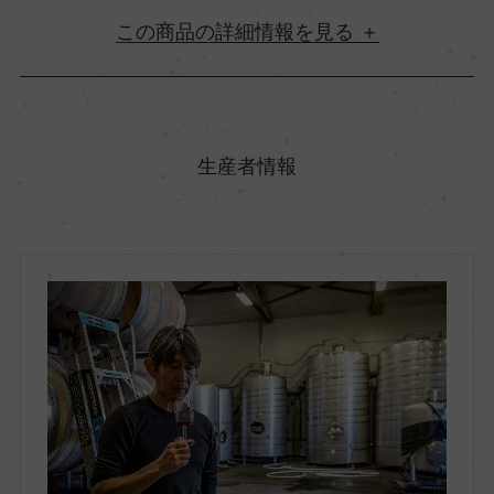
詳細情報
原産国名
ニュージーランド
生産者情報
地方名
サウス・アイランド
地区名
カンタベリー
村名
ー