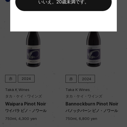
いいえ。20歳未満です。
樹齢
10年
土壌
氷河期由来の石がちな土壌
品質分類・原産地呼称
ノース・カンタベリーG.I.
赤
2024
赤
2024
Taka K Wines
Taka K Wines
格付
タカ・ケイ・ワインズ
タカ・ケイ・ワインズ
ー
Waipara Pinot Noir
Bannockburn Pinot Noir
ド
ワイパラ ピノ・ノワール
バノックバーン ピノ・ノワール
750ml, 4,300 yen
750ml, 6,800 yen
入数