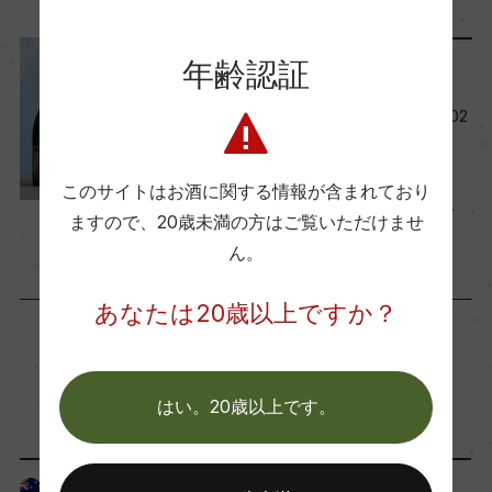
醗酵：除梗後、開放型発酵タンクにて醗酵(天然酵
2026年7月2日
母、21日間)、マセレーション10日間
年齢認証
熟成：フレンチオーク樽 15カ月(新樽比率10%、22
レポート
8L)、瓶熟9カ月
今月の新規取り扱い商品【202
6年7月】
2026年7月1日
年間生産量
このサイトはお酒に関する情報が含まれており
ワイン
テイスティング
…
3900
ますので、
20歳未満の方はご覧いただけませ
ん。
栽培面積
あなたは20歳以上ですか？
1ha
「生産者」が同じ商品
平均収量
はい。20歳以上です。
37.5hl/ha
ニュージーランド
ニュージーランド