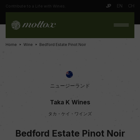
JP
EN
CH
Contribute to a Life with Wines.
Home
Wine
Bedford Estate Pinot Noir
ニュージーランド
Taka K Wines
タカ・ケイ・ワインズ
Bedford Estate Pinot Noir