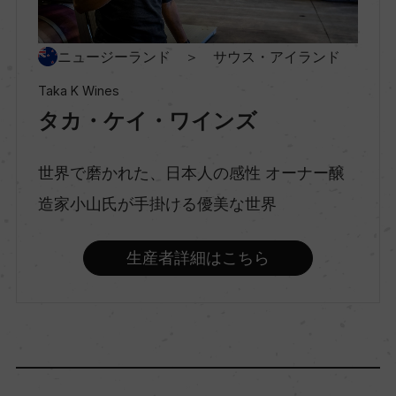
種類
ニュージーランド ＞ サウス・アイランド
スティルワイン
Taka K Wines
タカ・ケイ・ワインズ
味わい
ミディアムボディ
世界で磨かれた、日本人の感性 オーナー醸
造家小山氏が手掛ける優美な世界
品種（原材料）
生産者詳細はこちら
ピノ・ノワール 100%
アルコール度数
14％