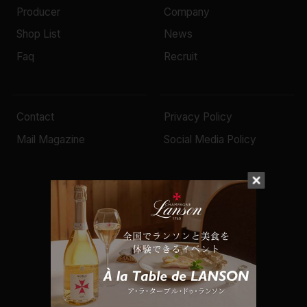
Producer
Company
Shop List
News
Faq
Recruit
Contact
Privacy Policy
Mail Magazine
Social Media Policy
© 2022 Mottox inc.