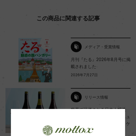
海外ワイン専門誌評価歴
ー
この商品に関連する記事
Wine Advocate 獲得点
ー
メディア・受賞情報
月刊『たる』2026年8月号に掲
国内ワイン専門誌評価歴
載されました
ー
2026年7月27日
Wine Spectator 得点
リリース情報
ー
世界で評価される日本人醸造
家・小山竜宇氏が生み出すニュ
ージーランドワイン「タカ・ケ
醗酵・熟成
イ・ワインズ」新発売