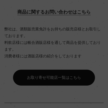
飲み頃温度
商品に関するお問い合わせはこちら
15℃
弊社は、酒類販売業免許をお持ちの販売店様とお取引し
ビオ情報・認証機関
ております。
サステナブル農法, Sustainable Winegrowing New
料飲店様には帳合酒販店様を通して商品を提供しており
Zealand (SWNZ)
ます。
消費者様には酒販店様の紹介をしております
有機JAS認証
ー
お取り寄せ可能店一覧はこちら
コンクール入賞歴
ー