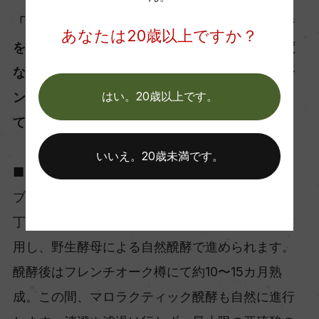
「人の介入を最小限に抑え、土地とヴィンテージ
あなたは20歳以上ですか？
をそのまま表現する。」 この考えのもと、過度
な抽出や技術的な操作を避け、ブドウ本来のポテ
ンシャルを最大限に引き出すアプローチを採用し
はい。20歳以上です。
ています。
いいえ。20歳未満です。
■ピノ・ノワールの醸造
ブドウはすべて手摘みで収穫し、ワイナリーにて
丁寧に選果を行います。醗酵は開放式タンクを使
用し、野生酵母による自然醗酵で進められます。
醗酵後はフレンチオーク樽にて約10〜15カ月熟
成。この間、マロラクティック醗酵も自然に進行