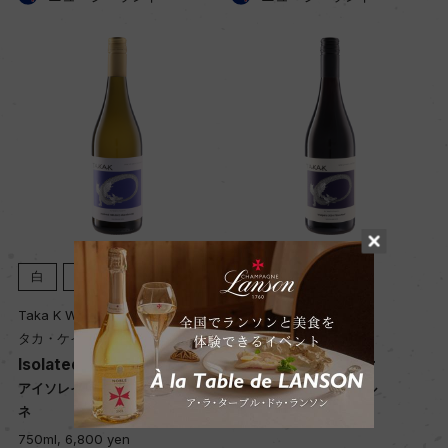
赤
2024
赤
2024
Taka K Wines
Taka K Wines
タカ・ケイ・ワインズ
タカ・ケイ・ワインズ
Waipara Pinot Noir
Bannockburn Pinot Noir
ド
ワイパラ ピノ・ノワール
バノックバーン ピノ・ノワール
750ml, 4,300 yen
750ml, 6,800 yen