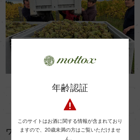
年齢認証
このサイトはお酒に関する情報が含まれており
ますので、
20歳未満の方はご覧いただけませ
ワイン造りの哲学と醸造
ん。