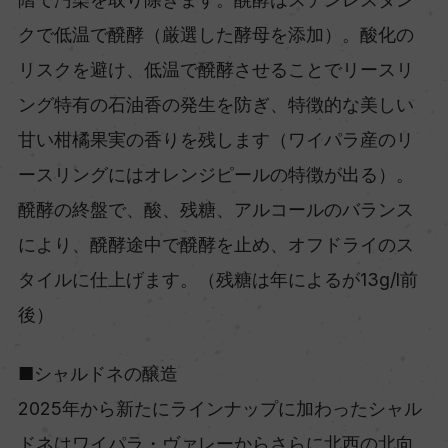
クで低温で醗酵（厳選した酵母を添加）。酸化の
リスクを避け、低温で醗酵させることでリースリ
ング特有の石油香の発生を防ぎ、特徴的な美しい
甘い柑橘果実の香りを残します（ワイパラ産のリ
ースリングにはオレンジピールの特徴が出る）。
醗酵の終盤で、酸、残糖、アルコールのバランス
により、醗酵途中で醗酵を止め、オフドライのス
タイルに仕上げます。（残糖は年によるが13g/l前
後）
■シャルドネの醸造
2025年から新たにラインナップに加わったシャル
ドネはワイパラ・ヴァレーからさらに北西の北向