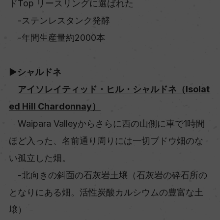
ドTop リースリングに選ばれた
-ステンレスタンク発酵
-年間生産量約2000本
▶シャルドネ
アイソレイティッド・ヒル・シャルドネ（Isolat
ed Hill Chardonnay）
Waipara Valleyからさらに西の山側に車で1時間
ほど入った、名前通り周りには一切ブドウ畑のな
い孤立した畑。
-北向きの斜面の石灰岩土壌（石灰岩の砕石所の
となりにある畑。活性炭酸カルシウムの豊富な土
壌）