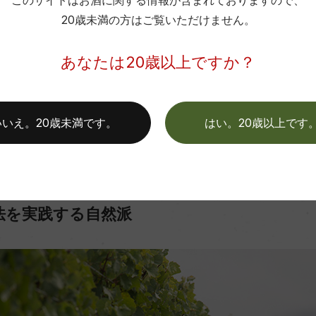
このサイトはお酒に関する情報が含まれておりますので、
ンドはカリフォルニアに本拠地を置く米国のワイン会社、Folely
20歳未満の方はご覧いただけません。
です。現在、カリフォルニアにとどまらず、数種のニュージーラ
を獲得してます。
あなたは20歳以上ですか？
つのサブリージョン、沿岸部の冷涼なアワテレ・ヴァレーの鮮度
ーからブドウを早朝に収穫、別々に醸造しブレンドを行い生み出
らも、妥協を許さない丁寧な作業が品質を証明しています。
いいえ。20歳未満です。
はい。20歳以上です
法を実践する自然派