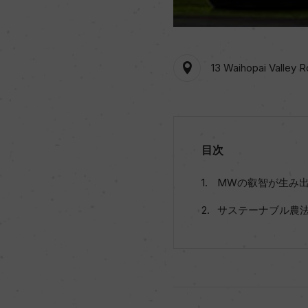
13 Waihopai Valley 
目次
MWの叡智が生み
サステーナブル農