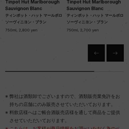
 Marlborough
Tinpot Hut Marlborough
Tinpot Hut Ma
Blanc
Sauvignon Blanc
Pinot Gris
ハット マールボロ
ティンポット・ハット マールボロ
ティンポット・ハッ
・ブラン
ソーヴィニヨン・ブラン
ピノ・グリ
yen
750ml, 2,700 yen
750ml, 2,700 yen
弊社は酒類卸でございますので、酒類販売業免許をお
持ちの店舗にのみ販売させていただいております。
料飲店様へはご帳合酒販売店様を通して商品をご提供
させていただいております。
こちらは、お客様が商品情報をお調べいただく為のペ