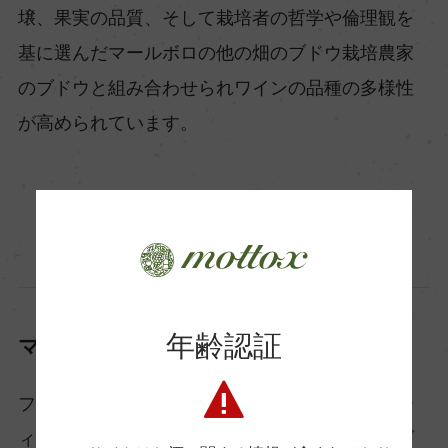
壌、果実の品質、そして栽培者の哲学や倫理観を
基に選んだマールボロの他の畑のブドウ栽培農家
のブドウと組み合わせられワインの品種の多様性
が高められています。
年齢認証
マールボロの気候とテロワール
フランスでは「テロワール」と呼ばれますが、テ
ィンポット・ハットでは「バランス」と呼び、ブ