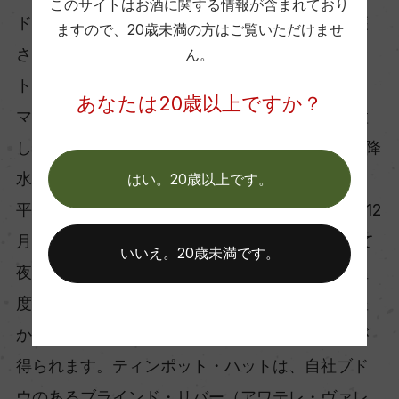
このサイトはお酒に関する情報が含まれており
ドウの樹、土壌、気候、そして最適な熟度で収穫
ますので、
20歳未満の方はご覧いただけませ
されたブドウが調和することで生まれるエレガン
ん。
トなワインを目指しています。
あなたは20歳以上ですか？
マールボロはニュージーランド南島の東端に位置
し、年間日照時間が2,395時間と国内でも長く、降
水量は650mmと少なめです。
はい。20歳以上です。
平均気温は比較的涼しく12.5℃で、開花期の11〜12
月から成熟期の1〜3月、収穫期の3〜4月にかけて
いいえ。20歳未満です。
夜は涼しく日中は暖かい気候が続きます。この温
度差により果実は長期間かけて成熟し、風味が豊
かに発達、糖度と酸のバランスも優れたブドウが
得られます。ティンポット・ハットは、自社ブド
ウのあるブラインド・リバー（アワテレ・ヴァレ