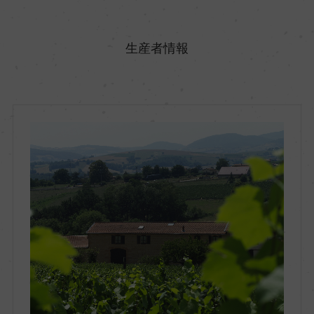
原産国名
フランス
生産者情報
地方名
ブルゴーニュ
地区名
ボージョレ
村名
ー
種類