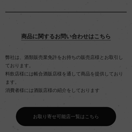
ビオ情報・認証機関
リュット・レゾネ
商品に関するお問い合わせはこちら
有機JAS認証
ー
弊社は、酒類販売業免許をお持ちの販売店様とお取引し
ております。
コンクール入賞歴
料飲店様には帳合酒販店様を通して商品を提供しており
ー
ます。
消費者様には酒販店様の紹介をしております
海外ワイン専門誌評価歴
ー
お取り寄せ可能店一覧はこちら