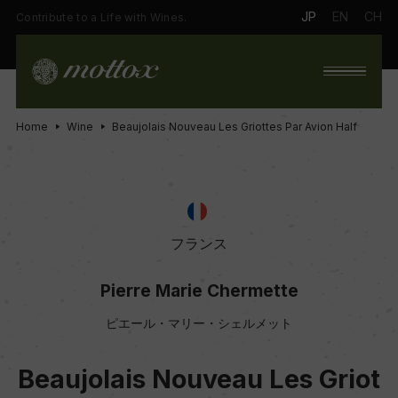
JP
EN
CH
Contribute to a Life with Wines.
Home
Wine
Beaujolais Nouveau Les Griottes Par Avion Half
フランス
Pierre Marie Chermette
ピエール・マリー・シェルメット
Beaujolais Nouveau Les Griot