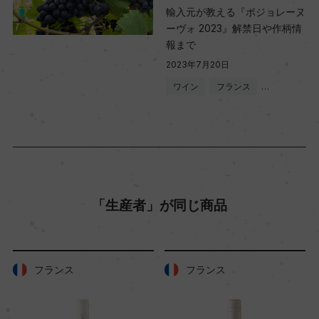
輸入元が教える『ボジョレーヌ
ーヴォ 2023』解禁日や作柄情
品質分類・原産地呼称
報まで
A.O.P.ボージョレ
2023年7月20日
ワイン
フランス
…
格付
ー
入数
「生産者」が同じ商品
12
色
フランス
フランス
赤