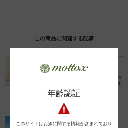
Wine Advocate 獲得点
ー
国内ワイン専門誌評価歴
この商品に関連する記事
ー
Wine Spectator 得点
世界の造り手から
ー
解禁日は11月20日(木)！ボジョ
レー・ヌーヴォー2025 おすす
醗酵・熟成
め商品をまとめて紹介
年齢認証
醗酵：ー
2025年10月7日
熟成：ー
ワイン
フランス
…
このサイトはお酒に関する情報が含まれており
レポート
年間生産量