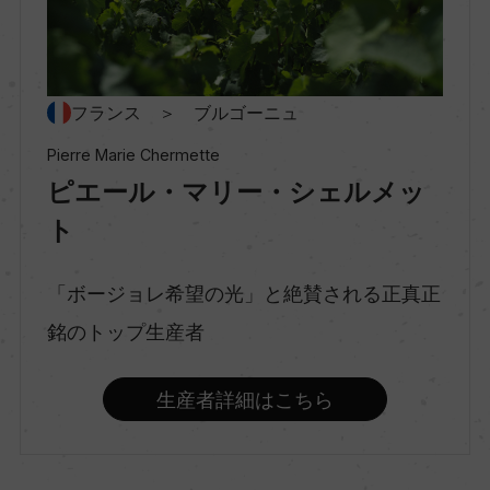
スティルワイン
味わい
フランス ＞ ブルゴーニュ
-
Pierre Marie Chermette
ピエール・マリー・シェルメッ
品種（原材料）
ト
ガメイ 100%
「ボージョレ希望の光」と絶賛される正真正
アルコール度数
銘のトップ生産者
ー
生産者詳細はこちら
飲み頃温度
12℃