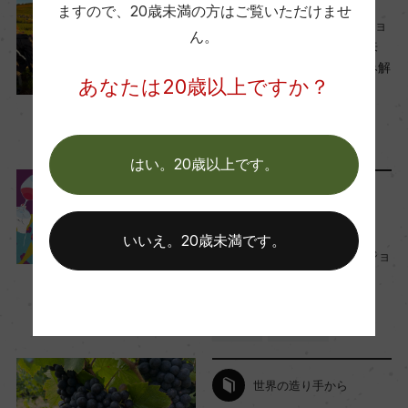
ますので、
20歳未満の方はご覧いただけませ
ー
【過去記事 2025年】のボジョ
ん。
レー・ヌーヴォー今年の出来
は？生産者レポートから読み解
あなたは20歳以上ですか？
栽培面積
くヴィンテージ情報
0
2025年10月3日
ワイン
フランス
…
はい。20歳以上です。
平均収量
世界の造り手から
ー
【過去記事2024】11/21（木）
いいえ。20歳未満です。
解禁！輸入元が教える『ボジョ
樹齢
レーヌーヴォ』
30年
2024年7月25日
ワイン
フランス
…
土壌
世界の造り手から
花崗岩質、粘土石灰質