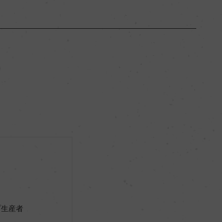
ブルゴーニュ
ー
-
ー
リュット・レゾネ
ー
プ生産者