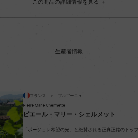
詳細情報
地方名
村名
生産者情報
味わい
アルコール度数
フランス ＞ ブルゴーニュ
ビオ情報・認証機関
Pierre Marie Chermette
ピエール・マリー・シェルメット
コンクール入賞歴
「ボージョレ希望の光」と絶賛される正真正銘のトッ