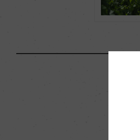
海外ワイン専門誌評価歴
ー
国内ワイン専門誌評価歴
ー
醗酵・熟成
醗酵：ー
熟成：ー
栽培面積
0
樹齢
30年
品質分類・原産地呼称
A.O.P.ボージョレ
入数
12