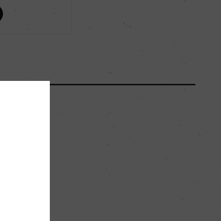
ー
ー
ー
ー
花崗岩質、粘土石灰質
。
ー
赤