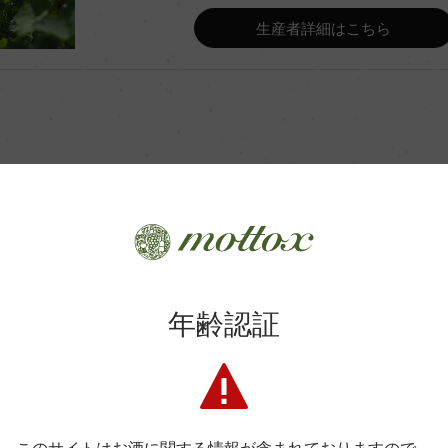
Wine Advocate 獲得点
生産者詳細はこちら
Wine Spectator 得点
年間生産量
平均収量
商品に関するお問い合わせはこちら
土壌
年齢認証
弊社は、酒類販売業免許をお持ちの販売店様とお取引しております
格付
料飲店様には帳合酒販店様を通して商品を提供しております。
消費者様には酒販店様の紹介をしております
色