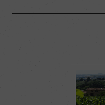
原産国名
フランス
地区名
ボージョレ
種類
スティルワイン
品種（原材料）
ガメイ 100%
飲み頃温度
12℃
有機JAS認証
ー