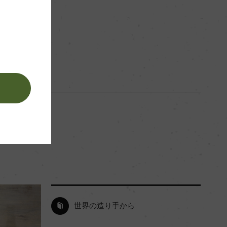
。
世界の造り手から