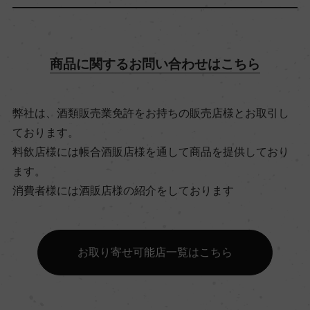
飲み頃温度
商品に関するお問い合わせはこちら
16℃
弊社は、酒類販売業免許をお持ちの販売店様とお取引し
ビオ情報・認証機関
ております。
ー
料飲店様には帳合酒販店様を通して商品を提供しており
ます。
有機JAS認証
消費者様には酒販店様の紹介をしております
ー
お取り寄せ可能店一覧はこちら
コンクール入賞歴
ー