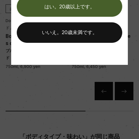
醗酵：ー
はい。20歳以上です。
赤
2023
赤
2022
熟成：熟成:オーク樽 18カ月(仏産、228L、新樽比
Domaine Michel Noellat
Domaine Michel Noellat
率50%)
ドメーヌ・ミシェル・ノエラ
ドメーヌ・ミシェル・ノエラ
いいえ。20歳未満です。
Bourgogne Hautes Cote
Bourgogne Hautes Cote
s de Nuits Pinot Noir
s de Nuits Pinot Noir
年間生産量
ブルゴーニュ オート・コート・
ブルゴーニュ オート・コート・
550
ド・ニュイ 赤
ド・ニュイ 赤
750ml, 6,900 yen
750ml, 6,450 yen
栽培面積
0.15ha
平均収量
30hl/ha
「ボディタイプ・味わい」が同じ商品