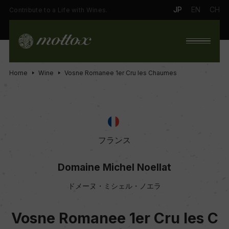
JP
EN
CH
Contribute to a Life with Wines.
Home
Wine
Vosne Romanee 1er Cru les Chaumes
フランス
Domaine Michel Noellat
ドメーヌ・ミシェル・ノエラ
Vosne Romanee 1er Cru les C