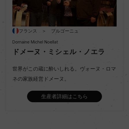
村名
ー
種類
フランス ＞ ブルゴーニュ
スティルワイン
Domaine Michel Noellat
ドメーヌ・ミシェル・ノエラ
味わい
フルボディ
世界がこの蔵に酔いしれる。ヴォーヌ・ロマ
ネの家族経営ドメーヌ。
品種（原材料）
生産者詳細はこちら
ピノ・ノワール 100%
アルコール度数
13.5％