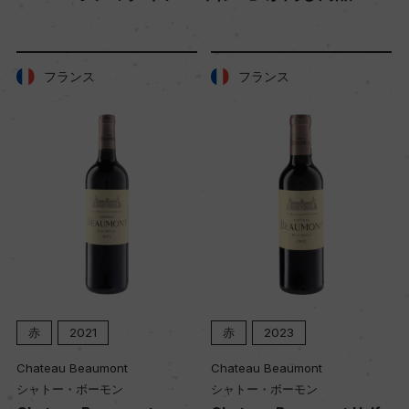
樹齢
40年
フランス
フランス
土壌
粘土石灰質
品質分類・原産地呼称
A.O.C.ヴォーヌ・ロマネ プルミエ・クリュ
格付
プルミエ・クリュ
赤
2021
赤
2023
Chateau Beaumont
Chateau Beaumont
入数
シャトー・ボーモン
シャトー・ボーモン
12