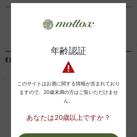
海外ワイン専門誌評価歴
ー
「生産者」が同じ商品
Wine Advocate 獲得点
年齢認証
ー
フランス
フランス
国内ワイン専門誌評価歴
ー
このサイトはお酒に関する情報が含まれており
ますので、
20歳未満の方はご覧いただけませ
ん。
Wine Spectator 得点
ー
あなたは20歳以上ですか？
醗酵・熟成