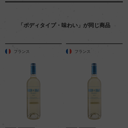
樹齢
20年
「ボディタイプ・味わい」が同じ商品
土壌
粘土質土壌・砂岩質土壌
フランス
フランス
品質分類・原産地呼称
ヴァルドッビアーデネ・プロセッコ・スペリオー
レD.O.C.G.
格付
スペリオーレ