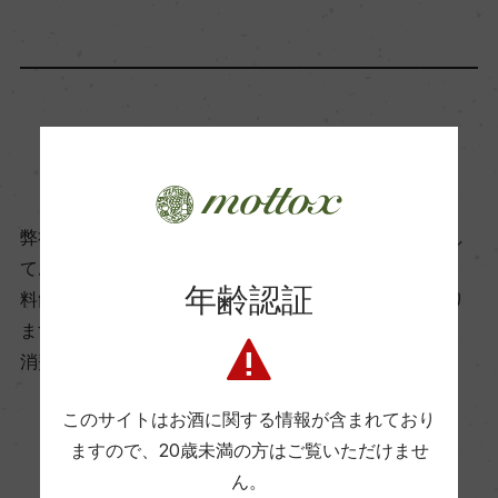
アルコール度数
11％
飲み頃温度
商品に関するお問い合わせはこちら
6℃
弊社は、酒類販売業免許をお持ちの販売店様とお取引し
ビオ情報・認証機関
ております。
サステナブル農法, SQNPI
年齢認証
料飲店様には帳合酒販店様を通して商品を提供しており
ます。
有機JAS認証
消費者様には酒販店様の紹介をしております
ー
このサイトはお酒に関する情報が含まれており
ますので、
20歳未満の方はご覧いただけませ
お取り寄せ可能店一覧はこちら
コンクール入賞歴
ん。