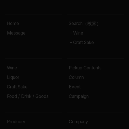
Home
Search（検索）
Message
- Wine
- Craft Sake
Wine
Pickup Contents
Liquor
Column
Craft Sake
Event
Food / Drink / Goods
Campaign
Producer
Company