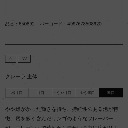
品番：
650892
バーコード：
4997678508920
白
NV
グレーラ 主体
極甘口
甘口
やや甘口
やや辛口
辛口
やや緑がかった輝きを持ち、持続性のある泡が特
徴。蜜を多く含んだリンゴのようなフレーバー
が、エレガントで華やかな味わいの中に広がりま