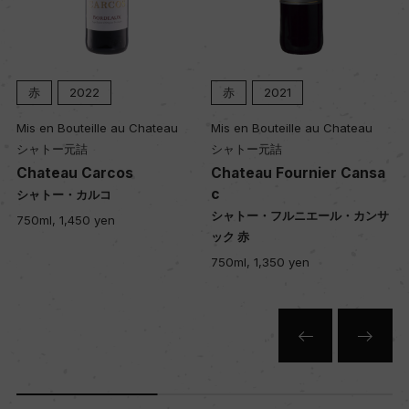
品質分類・原産地呼称
モンテプルチアーノ・ダブルッツォD.O.C.
赤
2022
赤
2021
格付
Mis en Bouteille au Chateau
Mis en Bouteille au Chateau
ー
シャトー元詰
シャトー元詰
Chateau Carcos
Chateau Fournier Cansa
c
シャトー・カルコ
入数
シャトー・フルニエール・カンサ
750ml, 1,450 yen
12
ック 赤
750ml, 1,350 yen
色
赤
キャップの仕様