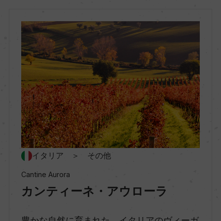
アブルッツォ
地区名
ー
村名
ー
種類
イタリア ＞ その他
スティルワイン
Cantine Aurora
カンティーネ・アウローラ
味わい
ミディアムボディ
豊かな自然に育まれた、イタリアのヴィーガ