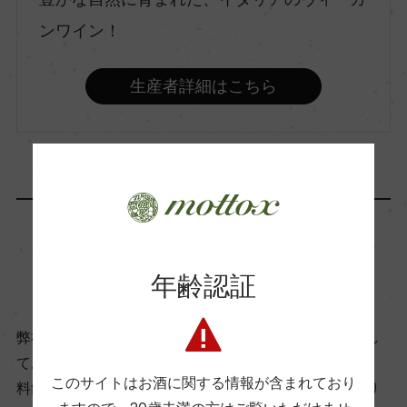
ンワイン！
品種（原材料）
モンテプルチアーノ 100%
生産者詳細はこちら
アルコール度数
13％
飲み頃温度
15℃
商品に関するお問い合わせはこちら
年齢認証
ビオ情報・認証機関
弊社は、酒類販売業免許をお持ちの販売店様とお取引し
ビオロジック, ICEA
ております。
このサイトはお酒に関する情報が含まれており
料飲店様には帳合酒販店様を通して商品を提供しており