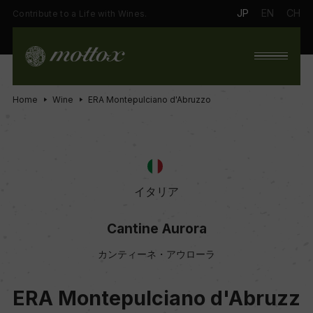
JP
EN
CH
Contribute to a Life with Wines.
Home
Wine
ERA Montepulciano d'Abruzzo
イタリア
Cantine Aurora
カンティーネ・アウローラ
ERA Montepulciano d'Abruzz