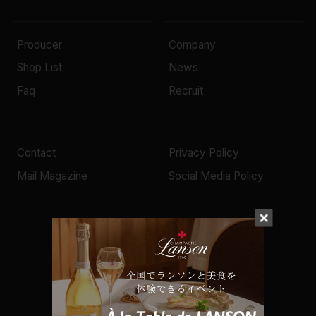
Producer
Company
Shop List
News
Faq
Recruit
Contact
Privacy Policy
Mail Magazine
Social Media Policy