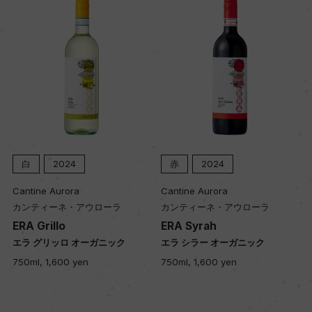
国内ワイン専門誌評価歴
ー
Wine Spectator 得点
ー
白
2024
赤
2024
醗酵・熟成
醗酵：ステンレスタンク/主醗酵後、ステンレスタ
Cantine Aurora
Cantine Aurora
ンクにてマロラクティック醗酵
カンティーネ・アウローラ
カンティーネ・アウローラ
ERA Grillo
ERA Syrah
熟成：ステンレスタンク熟成
エラ グリッロ オーガニック
エラ シラー オーガニック
750ml, 1,600 yen
750ml, 1,600 yen
年間生産量
50000