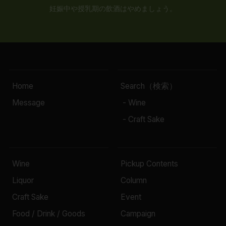
妊娠中や授乳期の飲酒はやめましょう。
Home
Search（検索）
Message
- Wine
- Craft Sake
Wine
Pickup Contents
Liquor
Column
Craft Sake
Event
Food / Drink / Goods
Campaign