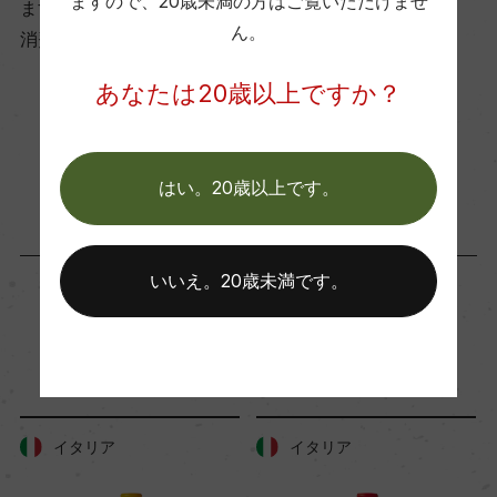
ますので、
20歳未満の方はご覧いただけませ
ます。
有機JAS認証
ん。
消費者様には酒販店様の紹介をしております
あり
あなたは20歳以上ですか？
コンクール入賞歴
お取り寄せ可能店一覧はこちら
(2020)インターナショナル・オーガニック・ワイ
はい。20歳以上です。
ン・アワード 2021 金賞:92点 (2018)ベルリン ワイ
ン・トロフィー 2019 金賞
いいえ。20歳未満です。
海外ワイン専門誌評価歴
ー
「生産者」が同じ商品
Wine Advocate 獲得点
イタリア
イタリア
ー