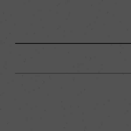
原産国名
イタリア
地区名
ー
種類
スティルワイン