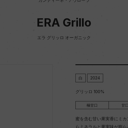
カンティーネ・アウローラ
ERA Grillo
エラ グリッロ オーガニック
白
2024
グリッロ 100%
極甘口
甘
蜜を含む甘い果実香にミカ
らミネラルと果実味が膨ら