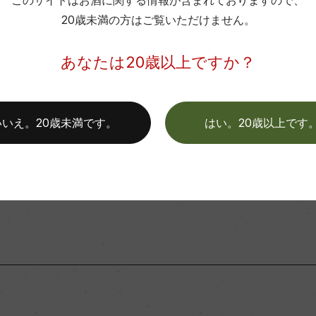
このサイトはお酒に関する情報が含まれておりますので、
商品に関するお問い合わせはこちら
20歳未満の方はご覧いただけません。
ンク
年間生産量
ンク熟成
弊社は、酒類販売業免許をお持ちの販売店様とお取引しております
あなたは20歳以上ですか？
料飲店様には帳合酒販店様を通して商品を提供しております。
平均収量
消費者様には酒販店様の紹介をしております
いいえ。20歳未満です。
はい。20歳以上です
土壌
お取り寄せ可能店一覧はこちら
格付
色