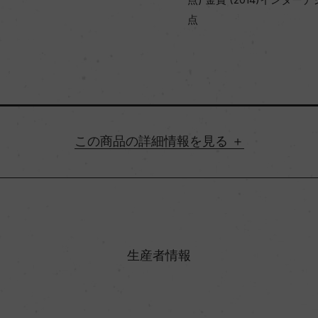
点
詳細情報
地方名
村名
生産者情報
味わい