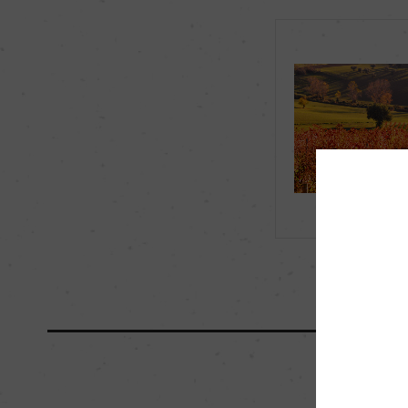
品種（原材料）
グリッロ 100%
飲み頃温度
10℃
有機JAS認証
あり
海外ワイン専門誌評価歴
ー
国内ワイン専門誌評価歴
ー