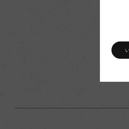
醗酵・熟成
醗酵：ステンレスタ
熟成：ステンレスタ
栽培面積
20ha
樹齢
20年
品質分類・原産地呼称
シチーリアD.O.C.
入数
12
キャップの仕様
スクリューキャップ