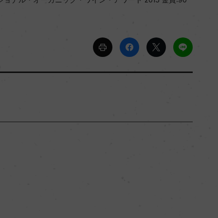
シチーリア
ー
辛口