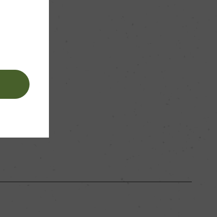
50000
。
ー
。
石灰粘土質
ー
白