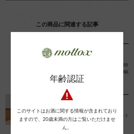
スティルワイン
この商品に関連する記事
味わい
辛口
メディア・受賞情報
品種（原材料）
セミヨン 60%/ソーヴィニヨン・ブラン 40%
『リアルワインガイド』No.88
2025年冬号「旨安大賞」の3銘
年齢認証
柄＋他
アルコール度数
2024年12月18日
12％
料理に合わせる
このサイトはお酒に関する情報が含まれており
旬をおいしく！春の食材に合う
飲み頃温度
ますので、
20歳未満の方はご覧いただけませ
ワイン10選
8℃
ん。
2023年4月24日