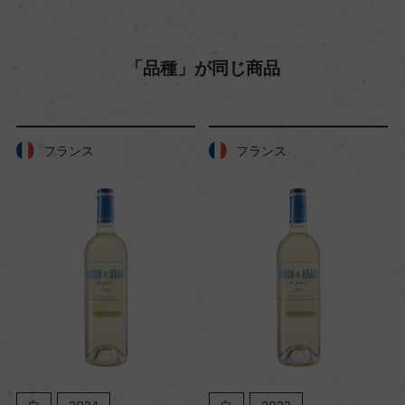
醗酵・熟成
「品種」が同じ商品
醗酵：ー
熟成：ステンレスタンクにて4カ月シュール・リー
熟成
フランス
フランス
年間生産量
80000
栽培面積
12ha
平均収量
白
2024
白
2023