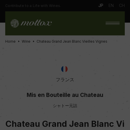
JP
EN
CH
Contribute to a Life with Wines.
Home
Wine
Chateau Grand Jean Blanc Vieilles Vignes
フランス
Mis en Bouteille au Chateau
シャトー元詰
Chateau Grand Jean Blanc Vi