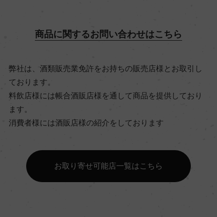
原産国名
フランス
商品に関するお問い合わせはこちら
地方名
弊社は、酒類販売業免許をお持ちの販売店様とお取引し
ボルドー
ております。
料飲店様には帳合酒販店様を通して商品を提供しており
地区名
ます。
消費者様には酒販店様の紹介をしております
ー
村名
お取り寄せ可能店一覧はこちら
ー
種類