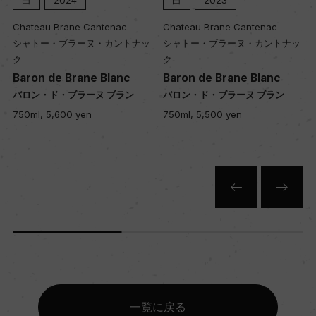
50hl/ha
Chateau Brane Cantenac
Chateau Brane Cantenac
シャトー・ブラーヌ・カントナッ
シャトー・ブラーヌ・カントナッ
ク
ク
樹齢
Baron de Brane Blanc
Baron de Brane Blanc
平均25年
バロン・ド・ブラーヌ ブラン
バロン・ド・ブラーヌ ブラン
750ml, 5,600 yen
750ml, 5,500 yen
土壌
粘土石灰質
品質分類・原産地呼称
A.O.C.ボルドー
格付
ー
一覧に戻る