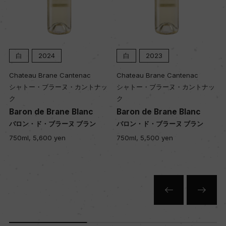
2020 金賞/サクラアワード 2020 金賞
海外ワイン専門誌評価歴
(2016)「デキャンター」 90点 (2004)「ギド・ア
白
2024
白
2023
シェット 2006」 キュヴェ・セレクション
Chateau Brane Cantenac
Chateau Brane Cantenac
シャトー・ブラーヌ・カントナッ
シャトー・ブラーヌ・カントナッ
ク
ク
Wine Advocate 獲得点
Baron de Brane Blanc
Baron de Brane Blanc
ー
バロン・ド・ブラーヌ ブラン
バロン・ド・ブラーヌ ブラン
750ml, 5,600 yen
750ml, 5,500 yen
国内ワイン専門誌評価歴
ー
Wine Spectator 得点
ー