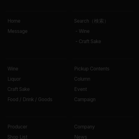
Home
Search（検索）
Message
- Wine
- Craft Sake
Wine
Pickup Contents
Liquor
Column
Craft Sake
Event
Food / Drink / Goods
Campaign
Producer
Company
Shop List
News