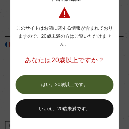
醗酵・熟成
醗酵：瓶内二次醗酵
「生産者」が同じ商品
熟成：熟成:オーク樽熟成 8カ月(新樽は使用せず、
このサイトはお酒に関する情報が含まれており
225L) 瓶内熟成期間:22カ月
ますので、
20歳未満の方はご覧いただけませ
ん。
フランス
フランス
年間生産量
7000
あなたは20歳以上ですか？
栽培面積
はい。20歳以上です。
6ha
平均収量
いいえ。20歳未満です。
63.75hl/ha
白
NV
白
2018