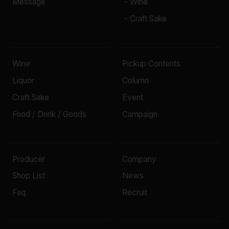
Message
- Wine
- Craft Sake
Wine
Pickup Contents
Liquor
Column
Craft Sake
Event
Food / Drink / Goods
Campaign
Producer
Company
Shop List
News
Faq
Recruit