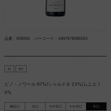
品番：
658556
バーコード：
4997678585563
白
NV
ピノ・ノワール 67%/シャルドネ 23%/ムニエ 1
0%
極甘口
甘口
やや甘口
やや辛口
辛口