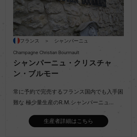
ー
種類
スパークリングワイン
フランス ＞ シャンパーニュ
Champagne Christian Bourmault
シャンパーニュ・クリスチャ
味わい
辛口
ン・ブルモー
常に予約で完売するフランス国内でも入手困
品種（原材料）
難な 極少量生産のR.M.シャンパーニュ...
ピノ・ノワール 67%/シャルドネ 23%/ムニエ 1
0%
生産者詳細はこちら
アルコール度数