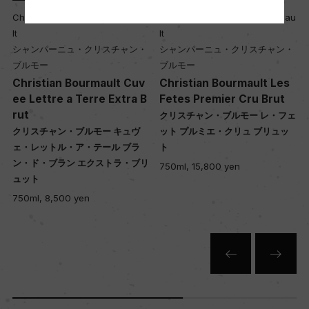
u
Champagne Christian Bourmau
Champagne Christian Bourmau
樹齢
lt
lt
l
平均35年
シャンパーニュ・クリスチャン・
シャンパーニュ・クリスチャン・
ブルモー
ブルモー
s
Christian Bourmault Cuv
Christian Bourmault Les
土壌
ee Lettre a Terre Extra B
Fetes Premier Cru Brut
粘土石灰質
rut
クリスチャン・ブルモー レ・フェ
ブ
クリスチャン・ブルモー キュヴ
ット プルミエ・クリュ ブリュッ
ェ・レットル・ア・テール ブラ
ト
品質分類・原産地呼称
ン・ド・ブラン エクストラ・ブリ
750ml, 15,800 yen
ュット
A.O.C.シャンパーニュ
750ml, 8,500 yen
格付
ー
入数