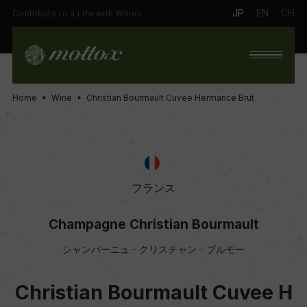
JP
EN
CH
Contribute to a Life with Wines.
Home
Wine
Christian Bourmault Cuvee Hermance Brut
フランス
Champagne Christian Bourmault
シャンパーニュ・クリスチャン・ブルモー
Christian Bourmault Cuvee H