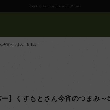
Contribute to a Life with Wines.
ん今宵のつまみ～5月編～
バー】くすもとさん今宵のつまみ～