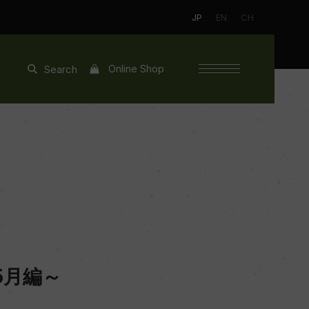
JP
EN
CH
Online Shop
Search
5月編～