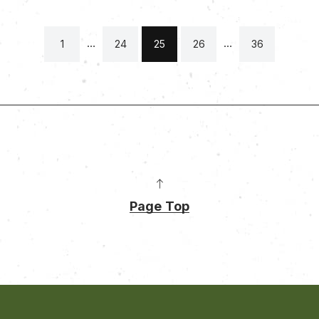
…
…
1
24
25
26
36
Page Top