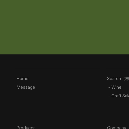
Home
Search（
Message
- Wine
- Craft Sa
Producer
Company