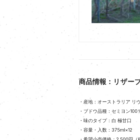
商品情報：リザーブ 
・産地：オーストラリア リヴァ
・ブドウ品種：セミヨン100
・味のタイプ：白 極甘口
・容量・入数：375ml×12
・希望小売価格：2,500円（