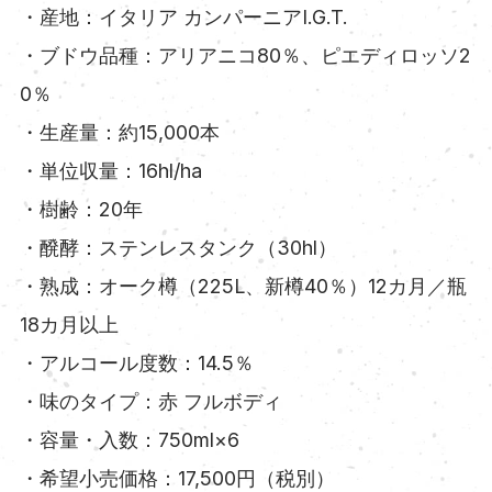
・産地：イタリア カンパーニアI.G.T.
・ブドウ品種：アリアニコ80％、ピエディロッソ2
0％
・生産量：約15,000本
・単位収量：16hl/ha
・樹齢：20年
・醗酵：ステンレスタンク（30hl）
・熟成：オーク樽（225L、新樽40％）12カ月／瓶
18カ月以上
・アルコール度数：14.5％
・味のタイプ：赤 フルボディ
・容量・入数：750ml×6
・希望小売価格：17,500円（税別）