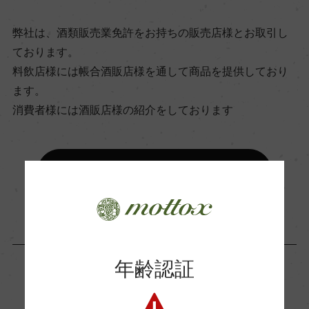
飲み頃温度
弊社は、酒類販売業免許をお持ちの販売店様とお取引し
16℃
ております。
料飲店様には帳合酒販店様を通して商品を提供しており
ビオ情報・認証機関
ます。
ー
消費者様には酒販店様の紹介をしております
有機JAS認証
お取り寄せ可能店一覧はこちら
ー
コンクール入賞歴
ー
年齢認証
海外ワイン専門誌評価歴
この商品に関連する記事