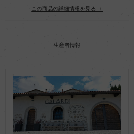
詳細情報
原産国名
イタリア
生産者情報
地方名
カンパーニア
地区名
ー
村名
ー