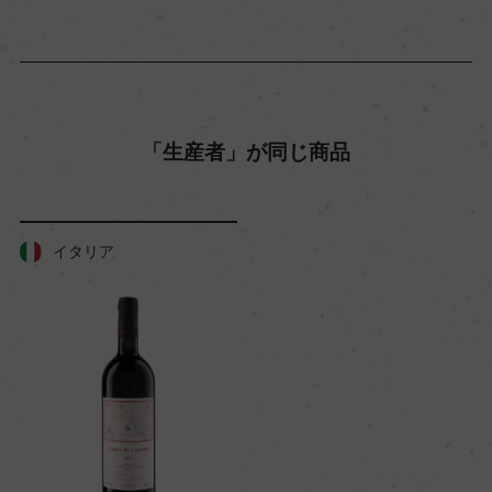
熟成：オーク樽(仏産、225L、新樽40%)12カ月/瓶
18カ月以上
年間生産量
15000
「生産者」が同じ商品
栽培面積
イタリア
9.5ha
平均収量
16hl/ha
樹齢
約20年