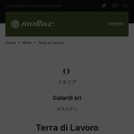
JP
EN
CH
Contribute to a Life with Wines.
Home
Wine
Terra di Lavoro
イタリア
Galardi srl
ガラルディ
Terra di Lavoro