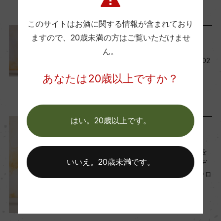
ー
このサイトはお酒に関する情報が含まれており
ますので、
20歳未満の方はご覧いただけませ
レポート
Wine Advocate 獲得点
ん。
91
今月の新規取り扱い商品【202
5年2月】
あなたは20歳以上ですか？
2025年2月1日
国内ワイン専門誌評価歴
ワイン
フランス
…
ー
はい。20歳以上です。
リリース情報
Wine Spectator 得点
116本限定入荷！南イタリアを
92
いいえ。20歳未満です。
代表する銘醸ワイン ガラルデ
ィ「テッラ・ディ・ラヴォーロ
2020」新発売
醗酵・熟成
2025年1月23日
醗酵：ステンレスタンク