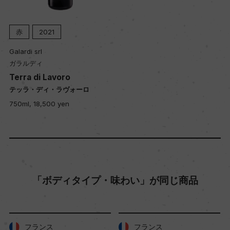
赤
2021
土壌
火山性(砂48%、シルト39%、粘土13%)
Galardi srl
ガラルディ
Terra di Lavoro
品質分類・原産地呼称
テッラ・ディ・ラヴォーロ
カンパーニアI.G.T.
750ml, 18,500 yen
格付
ー
「ボディタイプ・味わい」が同じ商品
入数
6
フランス
フランス