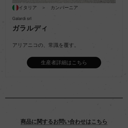
イタリア ＞ カンパーニア
種類
Galardi srl
スティルワイン
ガラルディ
アリアニコの、常識を覆す。
味わい
フルボディ
生産者詳細はこちら
品種（原材料）
アリアニコ 80%/ピエディロッソ 20%
アルコール度数
14.5％
商品に関するお問い合わせはこちら