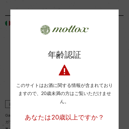
イタリア
イタリア
年齢認証
このサイトはお酒に関する情報が含まれており
ますので、
20歳未満の方はご覧いただけませ
ん。
赤
2021
赤
2020
Galardi srl
Galardi srl
あなたは20歳以上ですか？
ガラルディ
ガラルディ