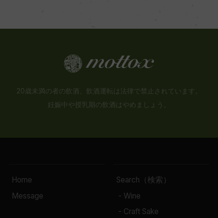
20歳未満の者の飲酒、飲酒運転は法律で禁止されています。
妊娠中や授乳期の飲酒はやめましょう。
Home
Search（検索）
Message
- Wine
- Craft Sake