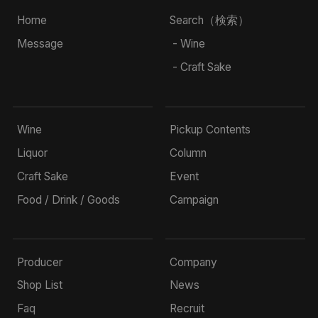
Home
Search（検索）
Message
- Wine
- Craft Sake
Wine
Pickup Contents
Liquor
Column
Craft Sake
Event
Food / Drink / Goods
Campaign
Producer
Company
Shop List
News
Faq
Recruit