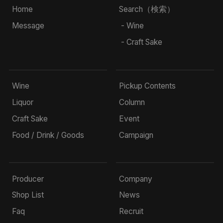
Home
Search（検索）
Message
- Wine
- Craft Sake
Wine
Pickup Contents
Liquor
Column
Craft Sake
Event
Food / Drink / Goods
Campaign
Producer
Company
Shop List
News
Faq
Recruit