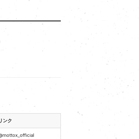
リンク
@mottox_official