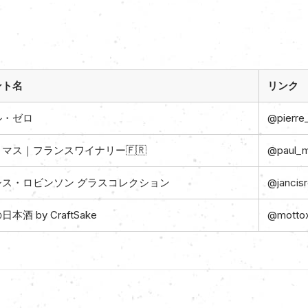
ント名
リンク
ル・ゼロ
@pierre_
マス｜フランスワイナリー🇫🇷
@paul_m
シス・ロビンソン グラスコレクション
@jancisr
本酒 by CraftSake
@mottox