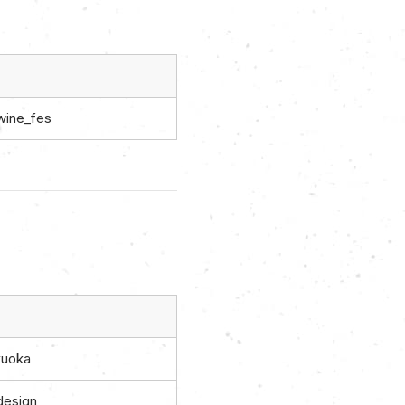
wine_fes
kuoka
esign