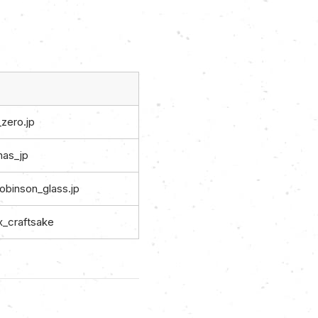
zero.jp
as_jp
obinson_glass.jp
_craftsake