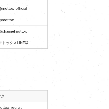
@mottox_official
@mottox
@channelmottox
モトックスLINE@
ンク
ttox_recruit