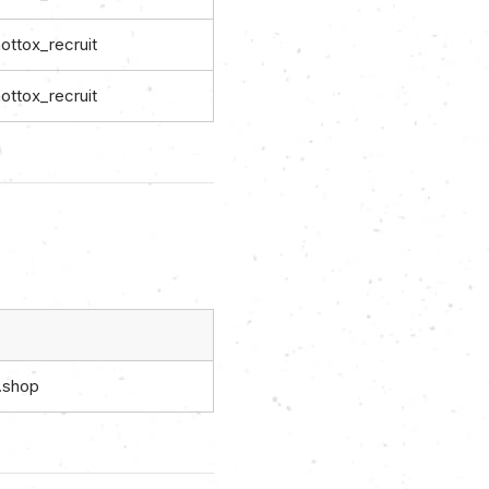
ttox_recruit
ttox_recruit
.shop