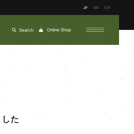
JP
EN
CH
Online Shop
Search
ました