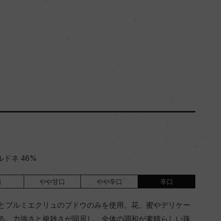
ルドネ 46%
口
やや甘口
やや辛口
辛口
とプルミエクリュのブドウのみを使用。花、蜜やデリケー
る。力強さと複雑さが同居し、全体の調和が素晴らしい珠