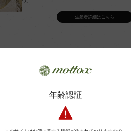
つ。
Wine Advocate 獲得点
生産者詳細はこちら
Wine Spectator 得点
ステンレスタンク (MLF無)
年間生産量
ルジュマンまでの熟成期間 96
平均収量
商品に関するお問い合わせはこちら
年齢認証
土壌
弊社は、酒類販売業免許をお持ちの販売店様とお取引しております
ュ
格付
料飲店様には帳合酒販店様を通して商品を提供しております。
消費者様には酒販店様の紹介をしております