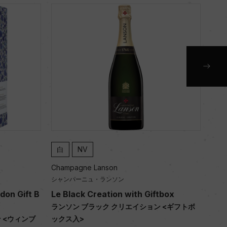
白
NV
白
NV
Champagne Lanson
Champagne Lanso
シャンパーニュ・ランソン
シャンパーニュ・ラン
Le Black Creation with Giftbox
Le Blanc de Bla
ランソン ブラック クリエイション <ギフトボ
ランソン ブラン・
ックス入>
750ml, 15,500 yen