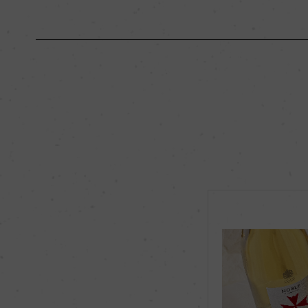
原産国名
フランス
地区名
ー
種類
スパークリングワイ
品種（原材料）
ピノ・ノワール 54%
飲み頃温度
6℃
有機JAS認証
ー