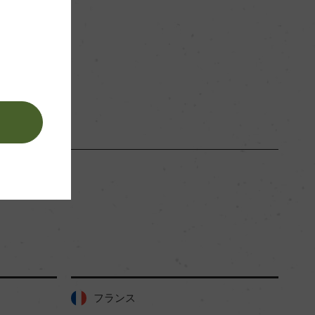
白
。
フランス
フランス