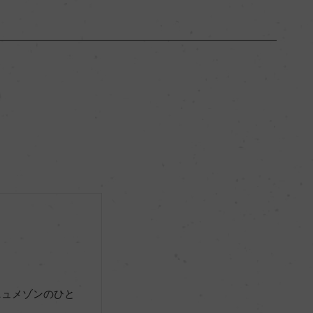
シャンパーニュ
ー
辛口
12.5％
ー
ー
ニュメゾンのひと