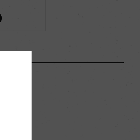
ー
ー
0
0
白亜質土壌(100%グランクリュ&プルミエクリュ)
。
ー