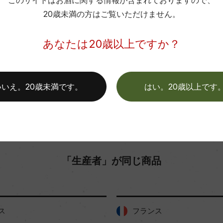
このサイトはお酒に関する情報が含まれておりますので、
色
20歳未満の方はご覧いただけません。
お取り寄せ可能店一覧はこちら
あなたは20歳以上ですか？
いいえ。20歳未満です。
はい。20歳以上です
「生産者」が同じ商品
フランス