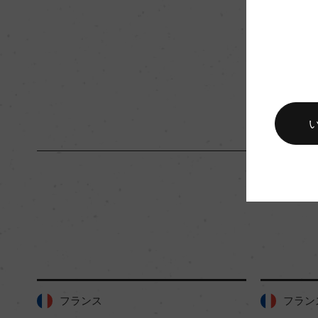
入数
12
キャップの仕様
コルク
フランス
フランス