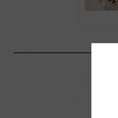
海外ワイン専門誌評価歴
ー
国内ワイン専門誌評価歴
ー
醗酵・熟成
醗酵：瓶内二次醗酵/
熟成：瓶内熟成:デゴ
カ月
栽培面積
0
樹齢
0
品質分類・原産地呼称
A.O.C.シャンパーニ