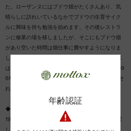
た。ローザンヌにはブドウ畑がたくさんあり、気
晴らしに訪れいているなかでブドウの生育サイク
ルに興味を持ち勉強を始めます。その後レストラ
ンに修業の場を移しましたが、そこにもブドウ畑
があり空いた時間は畑仕事に費やすようになりま
した。1992年に兄が実家に戻るとホテルビジネス
は兄が継承し。本格的なワインの修業を始め、199
6年にシュロス・ゴベルスブルクを引き継ぐまでそ
れは続きました。
年齢認証
◆ベルンハルト・バウマン司祭との出会い
1995年、自分のビジネスとしてワイナリーを経営
しようと考えていたモースブルッカー氏は知り合