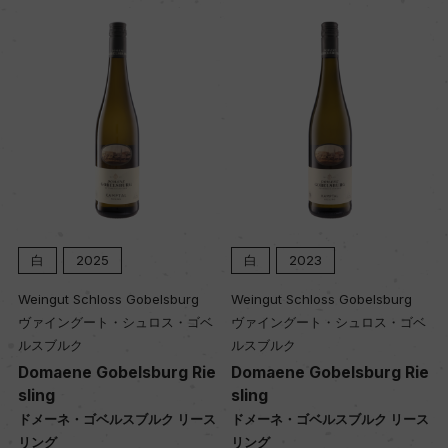
白
2023
白
2024
belsburg
Weingut Schloss Gobelsburg
Weingut Schloss Gobel
ュロス・ゴベ
ヴァイングート・シュロス・ゴベ
ヴァイングート・シュロ
ルスブルク
ルスブルク
burg Rie
Domaene Gobelsburg Rie
Gruner Veltliner S
sling
z
ルク リース
ドメーネ・ゴベルスブルク リース
グリューナー・ヴェルト
リング
シュタインセッツ