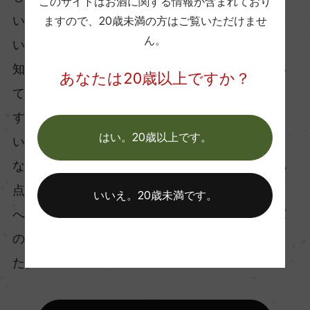
このサイトはお酒に関する情報が含まれており
いに自分が後任として引き継げるワイナリーがな
ますので、
20歳未満の方はご覧いただけませ
ん。
いか尋ね歩いていました。一年近く経った12月、
知人からシュロス・ゴベルスブルクの将来につい
あなたは20歳以上ですか？
てバウマン司祭が後任を探していることを知りま
す。直ぐに意気投合した二人は、長期賃貸契約と
はい。20歳以上です。
いう形でモースブルッカー氏が新しいオーナーと
なることで合意。修道僧たちはもともと活動の拠
点がツヴェットルの修道院であったことからそこ
いいえ。20歳未満です。
へ戻り、ワイナリーはモースブルッカー氏の指揮
の下新たな体制でスタートを切ることになりまし
た。