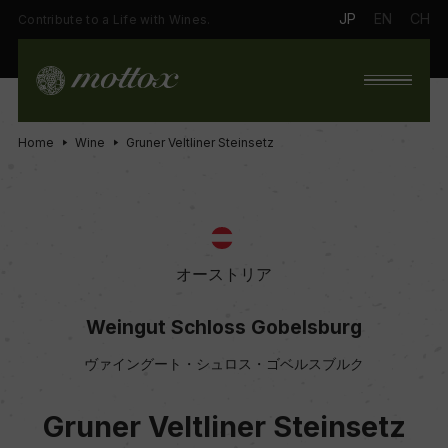
JP
EN
CH
Contribute to a Life with Wines.
Home
Wine
Gruner Veltliner Steinsetz
オーストリア
Weingut Schloss Gobelsburg
ヴァイングート・シュロス・ゴベルスブルク
Gruner Veltliner Steinsetz