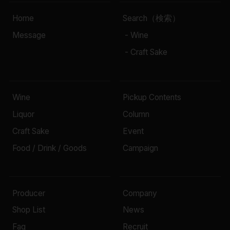
Home
Search（検索）
Message
- Wine
- Craft Sake
Wine
Pickup Contents
Liquor
Column
Craft Sake
Event
Food / Drink / Goods
Campaign
Producer
Company
Shop List
News
Faq
Recruit