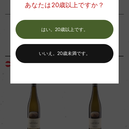
海外ワイン専門誌評価歴
あなたは20歳以上ですか？
ー
はい。20歳以上です。
Wine Advocate 獲得点
「生産者」が同じ商品
ー
いいえ。20歳未満です。
国内ワイン専門誌評価歴
オーストリア
オーストリア
ー
Wine Spectator 得点
ー
醗酵・熟成