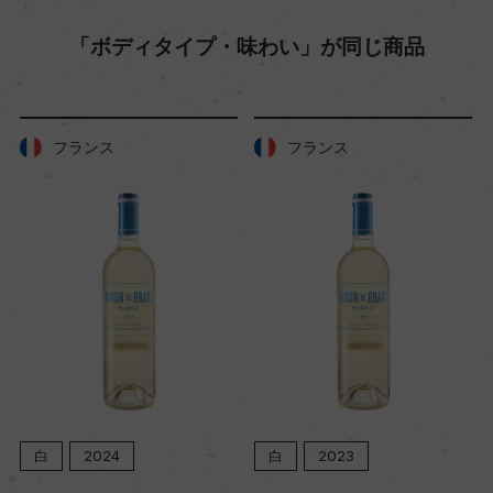
樹齢
「ボディタイプ・味わい」が同じ商品
20ー50年
土壌
フランス
フランス
レス土壌、第三紀の砂礫土壌
品質分類・原産地呼称
カンプタールD.A.C.
格付
ー
白
2024
白
2023
入数