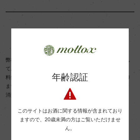
飲み頃温度
10℃
商品に関するお問い合わせはこちら
ビオ情報・認証機関
サステナブル農法
弊社は、酒類販売業免許をお持ちの販売店様とお取引し
ております。
年齢認証
料飲店様には帳合酒販店様を通して商品を提供しており
有機JAS認証
ます。
ー
消費者様には酒販店様の紹介をしております
このサイトはお酒に関する情報が含まれており
コンクール入賞歴
ますので、
20歳未満の方はご覧いただけませ
ー
お取り寄せ可能店一覧はこちら
ん。