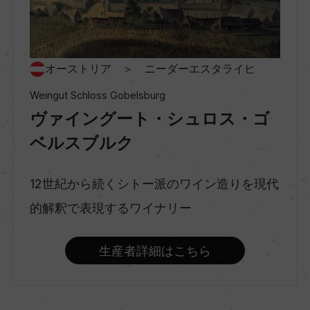
ー
種類
オーストリア ＞ ニーダーエスタライヒ
スティルワイン
Weingut Schloss Gobelsburg
ヴァイングート・シュロス・ゴ
味わい
ベルスブルク
辛口
12世紀から続くシトー派のワイン造りを現代
品種（原材料）
的解釈で表現するワイナリー
グリューナー・ヴェルトリーナー 100%
生産者詳細はこちら
アルコール度数
13％