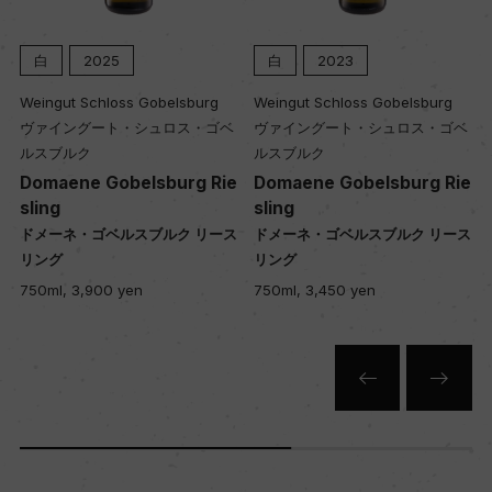
醗酵：ステンレスタンク、大樽
熟成：ステンレスタンク熟成、オーク樽熟成10カ
白
2025
白
2023
月(オーストリアンオーク樽、5600L、新樽使用無
し)
Weingut Schloss Gobelsburg
Weingut Schloss Gobelsburg
ヴァイングート・シュロス・ゴベ
ヴァイングート・シュロス・ゴベ
ルスブルク
ルスブルク
年間生産量
Domaene Gobelsburg Rie
Domaene Gobelsburg Rie
sling
sling
29000
ュ
ドメーネ・ゴベルスブルク リース
ドメーネ・ゴベルスブルク リース
リング
リング
栽培面積
750ml, 3,900 yen
750ml, 3,450 yen
7.5ha
平均収量
29hl/ha