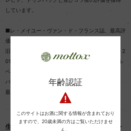
しています。
■レ・メイユー・ヴァン・ド・フランス誌、最高評
価「３ツ星」！
旧クラスマン、現「Les Meilleurs vins de France 2
011版」にて、アルザスのスターワイナリー、アル
ベール・ボクスレ、マルセル・ダイス、ヴァイン
年齢認証
バック、ウンブレヒト、オステルタッグとともに
最高評価の三ツ星を獲得しています。
このサイトはお酒に関する情報が含まれており
ますので、
20歳未満の方はご覧いただけませ
生産者からも尊敬を集めるアルベール・
ん。