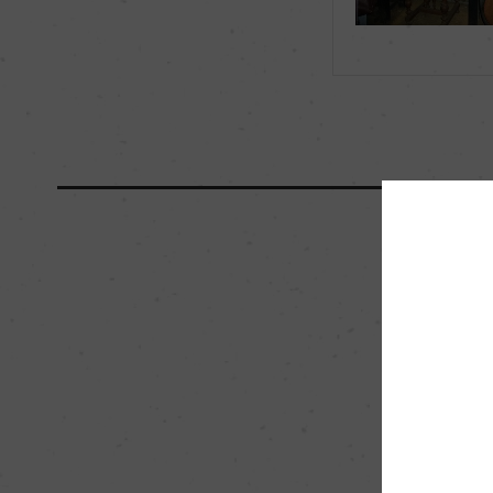
Wine Advocate 獲得点
ー
Wine Spectator 得点
ー
年間生産量
3000
平均収量
ー
土壌
石灰質、ローム層、
格付
ー