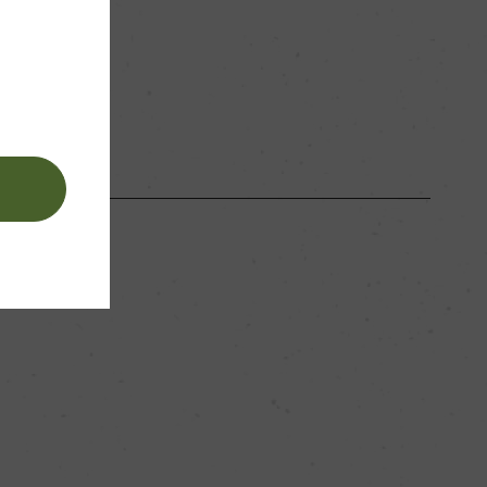
コルク
。