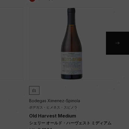
白
白
Bodegas Ximenez-Spinola
Bode
ボデガス・ヒメネス・スピノラ
ボデ
Old Harvest Medium
Ped
シェリー オールド・ハーヴェスト ミディアム
シェ