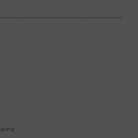
アンダルシア
ー
-
40％
リュット・レゾネ
ー
小ボデガ