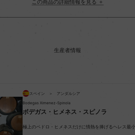
詳細情報
地方名
村名
生産者情報
味わい
0%
アルコール度数
スペイン ＞ アンダルシア
Bodegas Ximenez-Spinola
ビオ情報・認証機関
ボデガス・ヒメネス・スピノラ
海外ワイン専門誌評価歴
極上のペドロ・ヒメネスだけに情熱を捧げるヘレス最