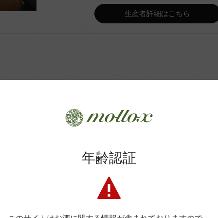
国内ワイン専門誌評価歴
生産者詳細はこちら
醗酵・熟成
栽培面積
樹齢
商品に関するお問い合わせはこちら
年齢認証
粘土砂質
品質分類・原産地呼称
弊社は、酒類販売業免許をお持ちの販売店様とお取引しております
料飲店様には帳合酒販店様を通して商品を提供しております。
入数
消費者様には酒販店様の紹介をしております