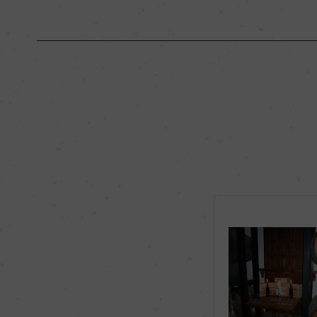
原産国名
スペイン
地区名
ー
種類
ブランデー
品種（原材料）
ペドロ・ヒメネス 10
飲み頃温度
15℃
コンクール入賞歴
ー