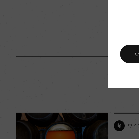
色
ー
ワイ