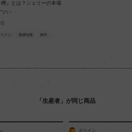
ー樽』とは？シェリーの本場
アツい
4日
スペイン
基礎知識
雑学
…
「生産者」が同じ商品
ン
スペイン