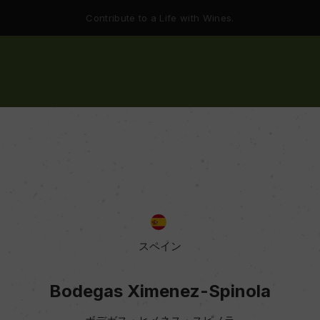
Contribute to a Life with Wines.
スペイン
Bodegas Ximenez-Spinola