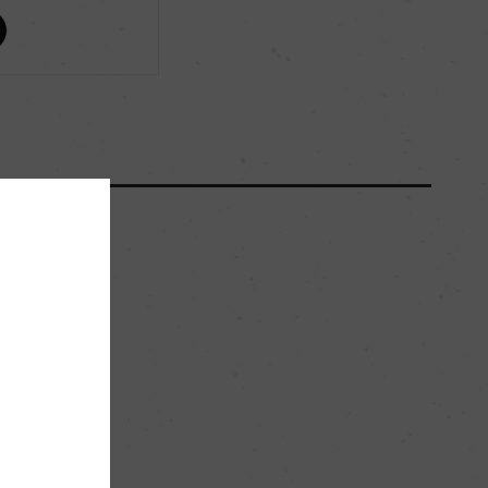
ー
醗酵：ー
熟成：チェスナッツ樽にて12年、アメリカンオーク
樽にて13年
0
ー
ー
。
3