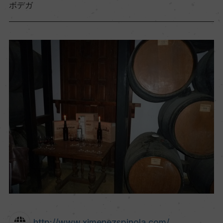
ボデガ
http://www.ximenezspinola.com/