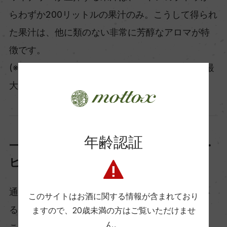
らわずか200リットルの果汁のみ。こうして得られ
た果汁は、他に類のない非常に芳醇なアロマが特
徴です。
(※DO法では、１トンのブドウから搾れる果汁は最
大700リットル）
年齢認証
一切の“調整”をしない稀有な「ペドロ・
ヒメネス シェリー」
通常、味の均一化と安定を図るために行われてい
このサイトはお酒に関する情報が含まれており
る「補酸、酒精強化、冷却安定」。
ますので、
20歳未満の方はご覧いただけませ
ん。