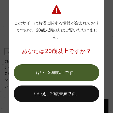
国内ワイン専門誌評価歴
ー
このサイトはお酒に関する情報が含まれており
ますので、
20歳未満の方はご覧いただけませ
ん。
Wine Spectator 得点
96
あなたは20歳以上ですか？
白
2014
白
1996
Chateau Guiraud
Chateau Guiraud
醗酵・熟成
シャトー・ギロー
シャトー・ギロー
はい。20歳以上です。
醗酵：ー
Chateau Guiraud
Chateau Guiraud
シャトー・ギロー
シャトー・ギロー
熟成：ー
750ml, 12,000 yen
750ml, 19,000 yen
いいえ。20歳未満です。
年間生産量
ー