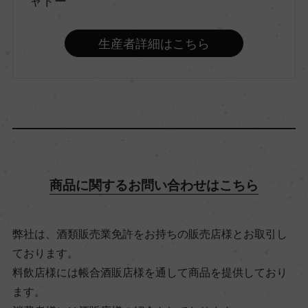
ャトー
味わい
生産者詳細はこちら
極甘口
品種（原材料）
セミヨン 65%/ソーヴィニヨン・ブラン 35%
アルコール度数
商品に関するお問い合わせはこちら
13.5％
弊社は、酒類販売業免許をお持ちの販売店様とお取引し
飲み頃温度
ております。
6℃
料飲店様には帳合酒販店様を通して商品を提供しており
ます。
ビオ情報・認証機関