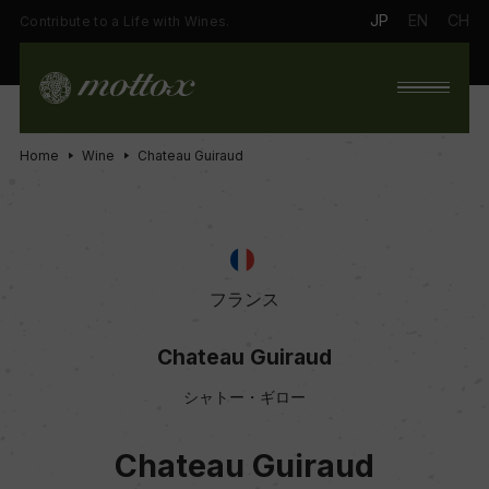
JP
EN
CH
Contribute to a Life with Wines.
Home
Wine
Chateau Guiraud
フランス
Chateau Guiraud
シャトー・ギロー
Chateau Guiraud