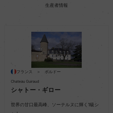
フランス
生産者情報
地方名
ボルドー
地区名
ソーテルヌ
村名
フランス ＞ ボルドー
ー
Chateau Guiraud
シャトー・ギロー
種類
スティルワイン
世界の甘口最高峰、ソーテルヌに輝く1級シ