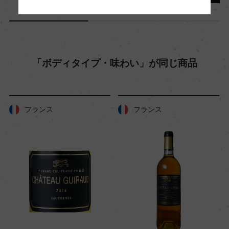
栽培面積
0
「ボディタイプ・味わい」が同じ商品
平均収量
ー
フランス
フランス
樹齢
ー
土壌
ー