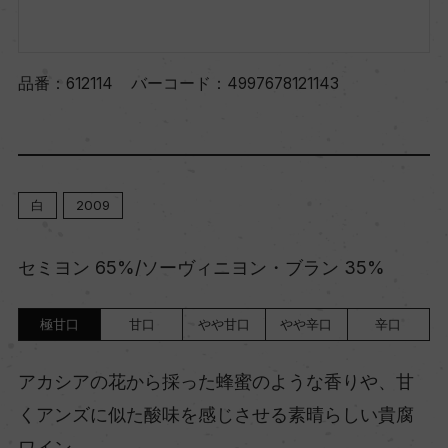
品番：
612114
バーコード：
4997678121143
白
2009
セミヨン 65%/ソーヴィニヨン・ブラン 35%
極甘口
甘口
やや甘口
やや辛口
辛口
アカシアの花から採った蜂蜜のような香りや、甘
くアンズに似た酸味を感じさせる素晴らしい貴腐
ワイン。