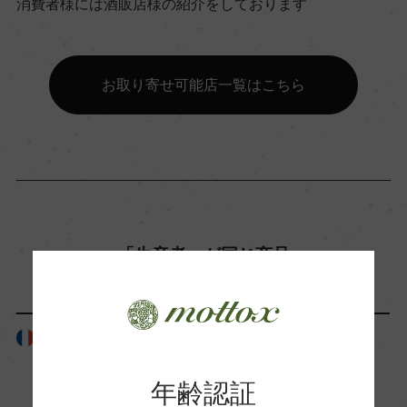
消費者様には酒販店様の紹介をしております
ビオロジック, Qualite-France
お取り寄せ可能店一覧はこちら
有機JAS認証
ー
コンクール入賞歴
ー
「生産者」が同じ商品
海外ワイン専門誌評価歴
WS2012:Top 100, Rank: 5
フランス
フランス
Wine Advocate 獲得点
年齢認証
96