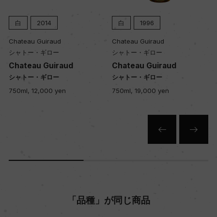
品質分類・原産地呼称
A.O.C.ソーテルヌ
白
2014
白
1996
Chateau Guiraud
Chateau Guiraud
シャトー・ギロー
シャトー・ギロー
格付
Chateau Guiraud
Chateau Guiraud
ソーテルヌ第1級格付
シャトー・ギロー
シャトー・ギロー
750ml, 12,000 yen
750ml, 19,000 yen
入数
12
色
白
「品種」が同じ商品
キャップの仕様
コルク