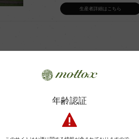
Wine Advocate 獲得点
生産者詳細はこちら
Wine Spectator 得点
年間生産量
平均収量
商品に関するお問い合わせはこちら
土壌
年齢認証
弊社は、酒類販売業免許をお持ちの販売店様とお取引しております
格付
料飲店様には帳合酒販店様を通して商品を提供しております。
消費者様には酒販店様の紹介をしております
色