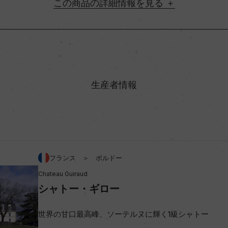
詳細情報
地方名
村名
生産者情報
味わい
ヴィニヨン・ブラン 35%
アルコール度数
フランス ＞ ボルドー
Chateau Guiraud
ビオ情報・認証機関
シャトー・ギロー
コンクール入賞歴
世界の甘口最高峰、ソーテルヌに輝く1級シャトー