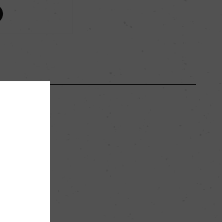
92
0
ー
ー
ー
。
ソーテルヌ第1級格付
白