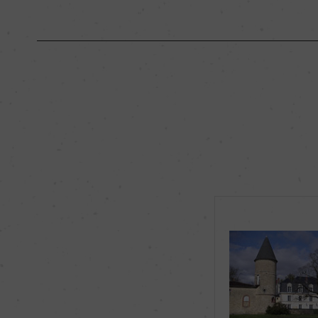
原産国名
フランス
地区名
ソーテルヌ
種類
スティルワイン
品種（原材料）
セミヨン 65%/ソー
飲み頃温度
ー
有機JAS認証
ー