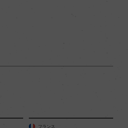
フランス
フ