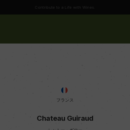
Contribute to a Life with Wines.
フランス
Chateau Guiraud