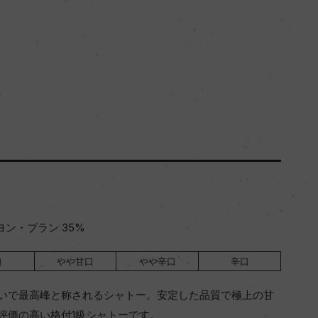
ヨン・ブラン 35%
口
やや甘口
やや辛口
辛口
いで最高峰と称されるシャトー。安定した品質で極上の甘
評価の高い格付1級シャトーです。