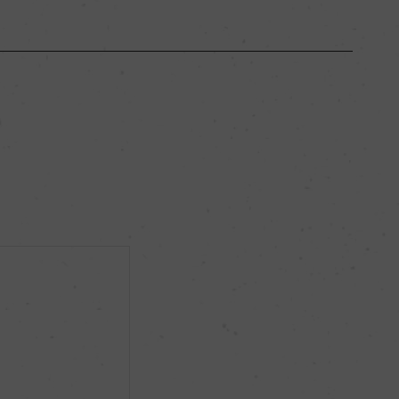
ボルドー
ー
極甘口
13.5％
ビオロジック, Qualite-France
ー