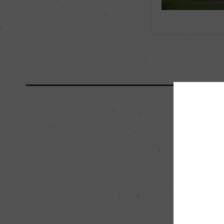
海外ワイン専門誌評価歴
ー
国内ワイン専門誌評価歴
ー
醗酵・熟成
醗酵：ー
熟成：ー
栽培面積
0
樹齢
ー
品質分類・原産地呼称
A.O.C.ソーテルヌ
入数
12