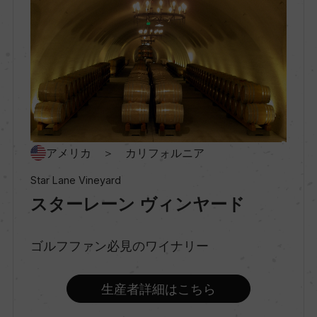
セントラル・コースト
村名
ー
種類
アメリカ ＞ カリフォルニア
スティルワイン
Star Lane Vineyard
スターレーン ヴィンヤード
味わい
フルボディ
ゴルフファン必見のワイナリー
品種（原材料）
生産者詳細はこちら
カベルネ・ソーヴィニヨン 85%/カベルネ・フラン