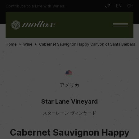
JP
EN
CH
Contribute to a Life with Wines.
Home
Wine
Cabernet Sauvignon Happy Canyon of Santa Barbara
アメリカ
Star Lane Vineyard
スターレーン ヴィンヤード
Cabernet Sauvignon Happy