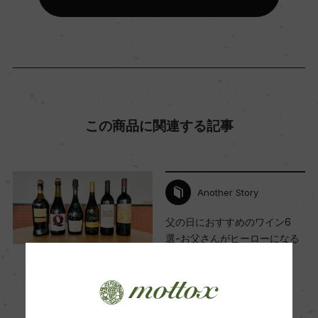
ー
コンクール入賞歴
ー
この商品に関連する記事
海外ワイン専門誌評価歴
ー
Another Story
Wine Advocate 獲得点
ー
父の日におすすめのワイン6
選-お父さんがヒーローになる
日-
国内ワイン専門誌評価歴
2022年6月7日
ー
ワイン
イタリア
…