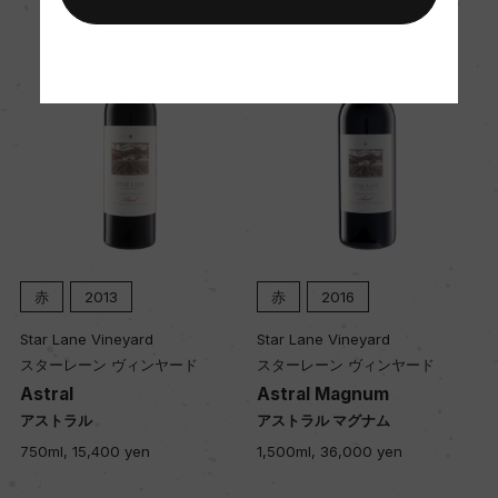
平均収量
39.50hl/ha
樹齢
16年
土壌
赤
2013
赤
2016
沈泥の粘土質ローム
Star Lane Vineyard
Star Lane Vineyard
スターレーン ヴィンヤード
スターレーン ヴィンヤード
Astral
Astral Magnum
品質分類・原産地呼称
アストラル
アストラル マグナム
ハッピー・キャニオン・オブ・サンタ・バーバラ
750ml, 15,400 yen
1,500ml, 36,000 yen
A.V.A.