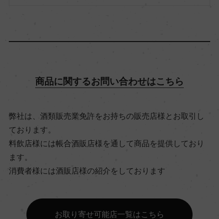
5%/プティ・ヴェルド 5%/メルロー 4%/マルベッ
ク 1%
アルコール度数
14.5％
商品に関するお問い合わせはこちら
飲み頃温度
弊社は、酒類販売業免許をお持ちの販売店様とお取引し
17℃
ております。
料飲店様には帳合酒販店様を通して商品を提供しており
ビオ情報・認証機関
ます。
消費者様には酒販店様の紹介をしております
サステナブル農法
有機JAS認証
お取り寄せ可能店一覧はこちら