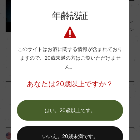
Another Story
Wine Spectator 得点
年齢認証
ー
星がきらめき、山が連なるワイ
ナリー『スターレーン・ヴィン
ヤード』
醗酵・熟成
2021年11月9日
このサイトはお酒に関する情報が含まれており
醗酵：ステンレスタンク(天然酵母) 熟成:フレンチ
ワイン
アメリカ
ますので、
20歳未満の方はご覧いただけませ
オークで22ヵ月(新樽35% / 225L)
ん。
熟成：ー
あなたは20歳以上ですか？
年間生産量
55000
「生産者」が同じ商品
はい。20歳以上です。
栽培面積
40.9ha
アメリカ
アメリカ
いいえ。20歳未満です。